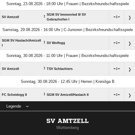
Sonntag, 23.08.2026 - 18:00 Uhr | Frauen | Bezirksfreundschaftsspiele
SGM SV Immenried II/​ SV
:

:

SV Amtzell
Gebrazhofen I
Samstag, 29.08.2026 - 16:00 Uhr | C-Junioren | Bezirksfreundschaftsspiele
SGM SV Haslach/​Amtzell
:

:

SV Wolfegg
I
Sonntag, 30.08.2026 - 11:00 Uhr | Frauen | Bezirksfreundschaftsspiele
:

:

SV Amtzell
TSV Schlachters
Sonntag, 30.08.2026 - 12:45 Uhr | Herren | Kreisliga B
:

:

FC Scheidegg II
SGM SV Amtzell/​Haslach II
Legende
SV AMTZELL
Württemberg