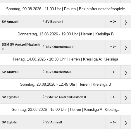
Sonntag, 09.08.2026 - 11:00 Uhr | Frauen | Bezirksfreundschaftsspiele
:

:

SV Amtzell
SV Beuren I
Donnerstag, 13.08.2026 - 19:00 Uhr | Herren | Kreisliga B
SGM SV Amtzell/​Haslach
:

:

TSV Oberreitnau II
II
Freitag, 14.08.2026 - 18:30 Uhr | Herren | Kreisliga A; Kreisliga
:

:

SV Amtzell
TSV Oberreitnau
Sonntag, 23.08.2026 - 12:45 Uhr | Herren | Kreisliga B
:

:

SV Eglofs II
SGM SV Amtzell/​Haslach II
Sonntag, 23.08.2026 - 15:00 Uhr | Herren | Kreisliga A; Kreisliga
:

:

SV Eglofs
SV Amtzell