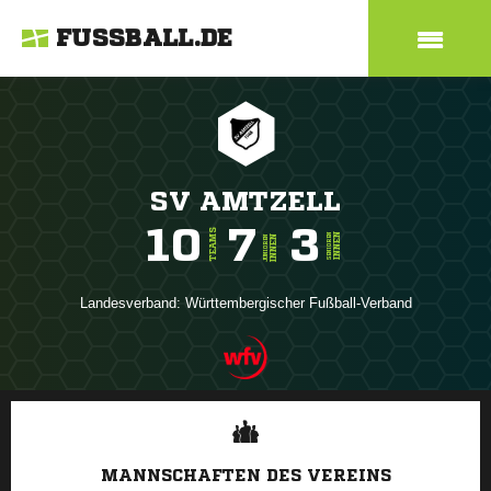
FUSSBALL.DE
SV AMTZELL
10
7
3
TEAMS
INNEN
SENIOREN
INNEN
JUNIOREN
Landesverband:
Württembergischer Fußball-Verband
ANZEIGE
MANNSCHAFTEN DES VEREINS