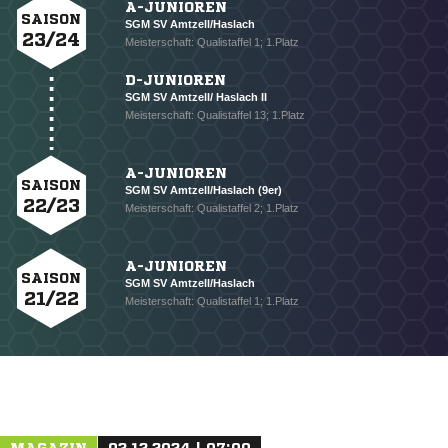
A-JUNIOREN
SAISON
SGM SV Amtzell/Haslach
23/24
Meisterschaft: Qualistaffel 1; 1.Platz
D-JUNIOREN
NACHRICHT SENDEN
SGM SV Amtzell/ Haslach II
Meisterschaft: Qualistaffel 13; 1.Platz
* Pflichtfelder
A-JUNIOREN
SAISON
SGM SV Amtzell/Haslach (9er)
22/23
Meisterschaft: Qualistaffel 2; 1.Platz
A-JUNIOREN
SAISON
SGM SV Amtzell/Haslach
21/22
Meisterschaft: Qualistaffel 1; 1.Platz