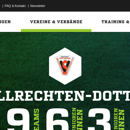
|
FAQ & Kontakt
|
Newsletter
Link
IGEN
VEREINE & VERBÄNDE
TRAINING &
LLRECHTEN-DOT
9
6
3
JUNIOREN
SENIOREN
TEAMS
INNEN
INNEN