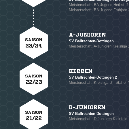
Meisterschaft: BA-Jugend Herbst; 1
Meisterschaft: BA-Jugend Frühjahr 2
NACHRICHT SENDE
* Pflichtfelder
A-JUNIOREN
SAISON
SV Ballrechten-Dottingen
23/24
Meisterschaft: A-Junioren Kreisliga 
HERREN
SAISON
SV Ballrechten-Dottingen 2
22/23
Meisterschaft: Kreisliga B - Staffel 
D-JUNIOREN
SAISON
SV Ballrechten-Dottingen
21/22
Meisterschaft: D-Junioren Kleinfeld 