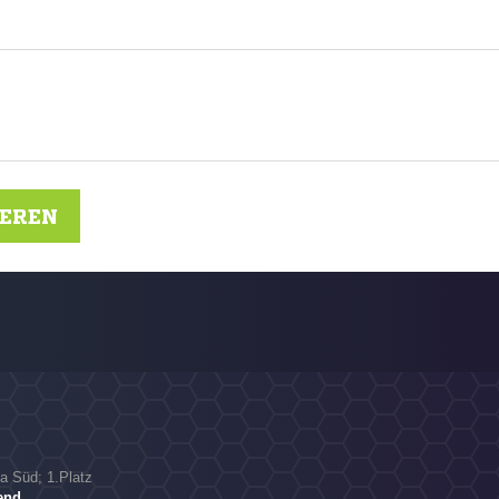
IEREN
ga Süd; 1.Platz
end