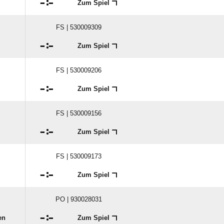

:

Zum Spiel
FS | 530009309

:

Zum Spiel
FS | 530009206

:

Zum Spiel
FS | 530009156

:

Zum Spiel
FS | 530009173

:

Zum Spiel
PO | 930028031

:

en
Zum Spiel