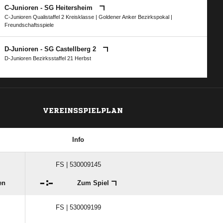
C-Junioren - SG Heitersheim
C-Junioren Qualistaffel 2 Kreisklasse
|
Goldener Anker Bezirkspokal
|
Freundschaftsspiele
D-Junioren - SG Castellberg 2
D-Junioren Bezirksstaffel 21 Herbst
VEREINSSPIELPLAN
Info
FS | 530009145

:

en
Zum Spiel
FS | 530009199