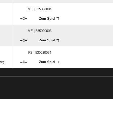
ME | 335038004

:

Zum Spiel
ME | 335000006

:

Zum Spiel
FS | 530020054

:

erg
Zum Spiel