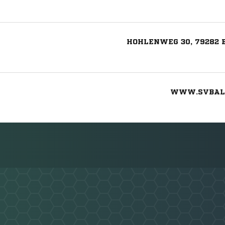
HOHLENWEG 30, 79282
WWW.SVBALL
Nachricht an SV Ballrechten-Dottingen