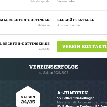
Gründungsjahr
Vereinsfarben
 BALLRECHTEN-DOTTINGEN
GESCHÄFTSSTELLE
Adresse
Ansprechpartner
RECHTEN-DOTTINGEN.DE
VEREIN KONTAKT
Website
VEREINSERFOLGE
ab Saison 2021/2022
A-JUNIOREN
SAISON
SV Ballrechten-Dottingen
24/25
Meisterschaft: A-Junioren Bezirksli
SV Ballrechten-Dottingen BA-Jug