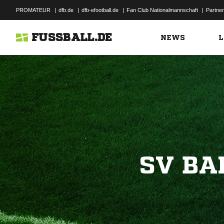
PROMATEUR
|
dfb.de
|
dfb-efootball.de
|
Fan Club Nationalmannschaft
|
Partner
FUSSBALL.DE
NEWS
L
SV BA