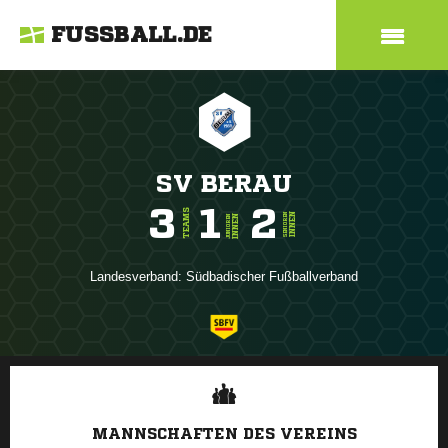
FUSSBALL.DE
SV BERAU
3
1
2
TEAMS
INNEN
SENIOREN
INNEN
JUNIOREN
Landesverband:
Südbadischer Fußballverband
ANZEIGE
MANNSCHAFTEN DES VEREINS