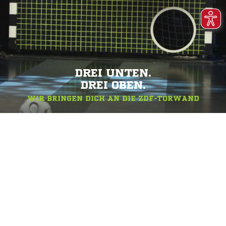
DREI UNTEN.
DREI OBEN.
WIR BRINGEN DICH AN DIE ZDF-TORWAND