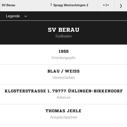
:

:

SV Berau
Spvgg Wutöschingen 2
Legende
SV BERAU
Südbaden
1955
Gründungsjahr
BLAU / WEISS
Vereinsfarben
KLOSTERSTRASSE 1, 79777 ÜHLINGEN-BIRKENDORF
Adresse
THOMAS JEHLE
Ansprechpartner