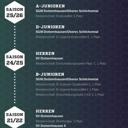
A-JUNIOREN
SAISON
SGM Dotternhausen/Oberes Schlichemtal
25/26
Meisterschaft: Kreisstaffel; 1.Platz
D-JUNIOREN
SGM Dotternhausen/Oberes Schlichemtal
Meisterschaft: D-Jugend-Kreisstaffel 5; 1.Platz
HERREN
SAISON
SV Dotternhausen
24/25
Meisterschaft: Entscheidungsspiele Platz 7; 1.Platz
B-JUNIOREN
SGM Dotternhausen/Oberes Schlichemtal
Meisterschaft: B-Junioren Qualistaffel 2; 1.Platz
Meisterschaft: B-Jugend Kreisstaffel I; 1.Platz
Meisterschaft: Entscheidungsspiel 2 KS 1; 1.Platz
HERREN
SAISON
SV Dotternhausen
21/22
Meisterschaft: Bezirksliga; 1.Platz
NACHRICHT SENDEN
SV Dotternhausen II