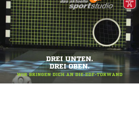
DREI UNTEN.
DREI OBEN.
WIR BRINGEN DICH AN DIE ZDF-TORWAND