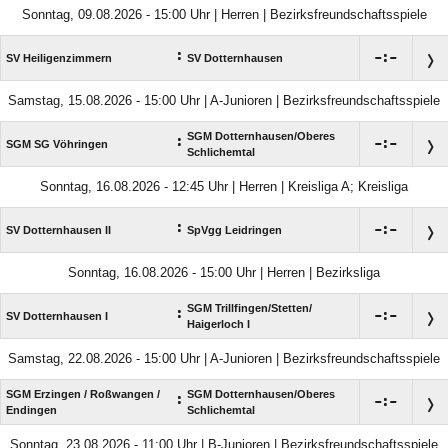
Sonntag, 09.08.2026 - 15:00 Uhr | Herren | Bezirksfreundschaftsspiele
:

:

SV Heiligenzimmern
SV Dotternhausen
Samstag, 15.08.2026 - 15:00 Uhr | A-Junioren | Bezirksfreundschaftsspiele
SGM Dotternhausen/​Oberes
:

:

SGM SG Vöhringen
Schlichemtal
Sonntag, 16.08.2026 - 12:45 Uhr | Herren | Kreisliga A; Kreisliga
:

:

SV Dotternhausen II
SpVgg Leidringen
Sonntag, 16.08.2026 - 15:00 Uhr | Herren | Bezirksliga
SGM Trillfingen/​Stetten/​
:

:

SV Dotternhausen I
Haigerloch I
Samstag, 22.08.2026 - 15:00 Uhr | A-Junioren | Bezirksfreundschaftsspiele
SGM Erzingen /​ Roßwangen /​
SGM Dotternhausen/​Oberes
:

:

Endingen
Schlichemtal
Sonntag, 23.08.2026 - 11:00 Uhr | B-Junioren | Bezirksfreundschaftsspiele