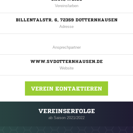
Vereinsfarben
BILLENTALSTR. 6, 72359 DOTTERNHAUSEN
Adresse
Ansprechpartner
WWW.SVDOTTERNHAUSEN.DE
Website
VEREIN KONTAKTIEREN
VEREINSERFOLGE
Nachricht an SV Dotternhausen
ab Saison 2021/2022