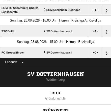
SGM TG Schömberg Oberes
:

:

SGM Schlichem Dietingen
Schlichemtal
Sonntag, 23.08.2026 - 15:00 Uhr | Herren | Kreisliga A; Kreisliga
:

:

TSV Boll I
SV Dotternhausen II
Sonntag, 23.08.2026 - 15:00 Uhr | Herren | Bezirksliga
:

:

FC Grosselfingen
SV Dotternhausen I
Legende
SV DOTTERNHAUSEN
Württemberg
1918
Gründungsjahr
GRÜN/WEISS