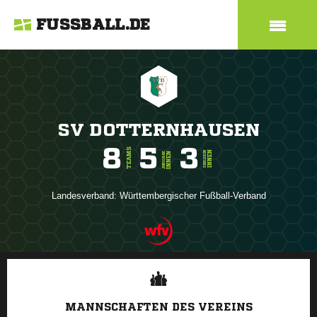
FUSSBALL.DE
SV DOTTERNHAUSEN
8
5
3
TEAMS
INNEN
SENIOREN
INNEN
JUNIOREN
Landesverband:
Württembergischer Fußball-Verband
ANZEIGE
MANNSCHAFTEN DES VEREINS