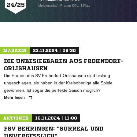
SV Frohndorf/Orlishausen
24/25
Meisterschaft: Frauen KOL; 1.Platz
MAGAZIN
23.11.2024 | 08:30
DIE UNBESIEGBAREN AUS FROHNDORF-
ORLISHAUSEN
NACHRICHT SENDEN
Die Frauen des SV Frohndorf-Orlishausen sind bislang
* Pflichtfelder
ungeschlagen, sie haben in der Kreisoberliga alle Spiele
gewonnen. Ist sogar die perfekte Saison möglich?
Mehr lesen
AKTIONEN
16.11.2024 | 11:00
FSV BEHRINGEN: "SURREAL UND
UNVERGESSLICH"