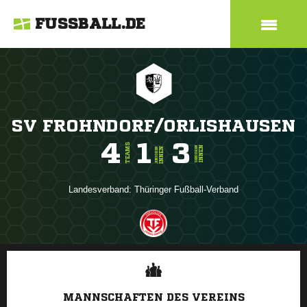
FUSSBALL.DE
SV FROHNDORF/ORLISHAUSEN
4
1
3
TEAMS
INNEN
SENIOREN
INNEN
JUNIOREN
Landesverband:
Thüringer Fußball-Verband
ANZEIGE
MANNSCHAFTEN DES VEREINS