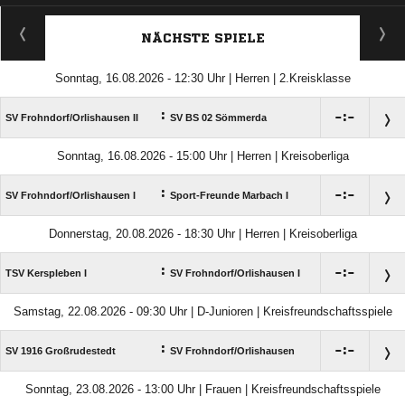
ANZEIGE
NÄCHSTE SPIELE
Sonntag, 16.08.2026 - 12:30 Uhr | Herren | 2.Kreisklasse
:

:

SV Frohndorf/​Orlishausen II
SV BS 02 Sömmerda
Sonntag, 16.08.2026 - 15:00 Uhr | Herren | Kreisoberliga
:

:

SV Frohndorf/​Orlishausen I
Sport-Freunde Marbach I
Donnerstag, 20.08.2026 - 18:30 Uhr | Herren | Kreisoberliga
:

:

TSV Kerspleben I
SV Frohndorf/​Orlishausen I
Samstag, 22.08.2026 - 09:30 Uhr | D-Junioren | Kreisfreundschaftsspiele
:

:

SV 1916 Großrudestedt
SV Frohndorf/​Orlishausen
Sonntag, 23.08.2026 - 13:00 Uhr | Frauen | Kreisfreundschaftsspiele