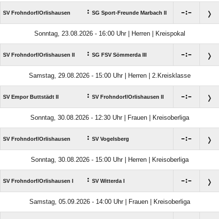
:

:

SV Frohndorf/​Orlishausen
SG Sport-Freunde Marbach II
Sonntag, 23.08.2026 - 16:00 Uhr | Herren | Kreispokal
:

:

SV Frohndorf/​Orlishausen II
SG FSV Sömmerda III
Samstag, 29.08.2026 - 15:00 Uhr | Herren | 2.Kreisklasse
:

:

SV Empor Buttstädt II
SV Frohndorf/​Orlishausen II
Sonntag, 30.08.2026 - 12:30 Uhr | Frauen | Kreisoberliga
:

:

SV Frohndorf/​Orlishausen
SV Vogelsberg
Sonntag, 30.08.2026 - 15:00 Uhr | Herren | Kreisoberliga
:

:

SV Frohndorf/​Orlishausen I
SV Witterda I
Samstag, 05.09.2026 - 14:00 Uhr | Frauen | Kreisoberliga