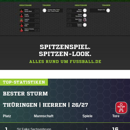
SPITZENSPIEL.
SPITZEN-LOOK.
ALLES RUND UM FUSSBALL.DE
TOP-STATISTIKEN
BESTER STURM
THÜRINGEN | HERREN | 26/27
Platz
Mannschaft
Spiele
Tore
1.
16
SV Falke Sachsenbrunn
1