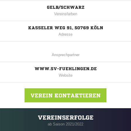
GELB/SCHWARZ
Vereinsfarben
KASSELER WEG 91, 50769 KÖLN
Adresse
Ansprechpartner
WWW.SV-FUEHLINGEN.DE
Website
VEREIN KONTAKTIEREN
VEREINSERFOLGE
Nachricht an SV Fühlingen-Chorweiler e. V.
ab Saison 2021/2022