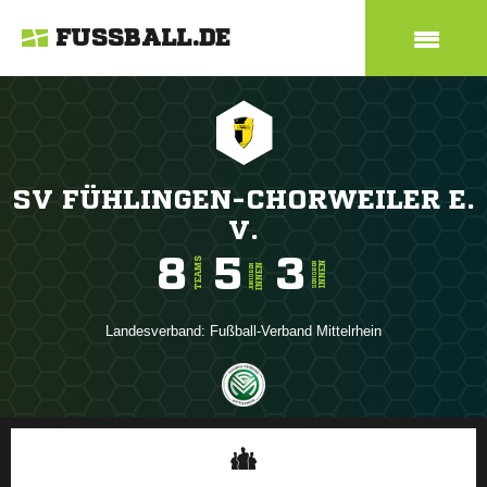
FUSSBALL.DE
SV FÜHLINGEN-CHORWEILER E.
V.
8
5
3
TEAMS
INNEN
SENIOREN
INNEN
JUNIOREN
Landesverband:
Fußball-Verband Mittelrhein
ANZEIGE