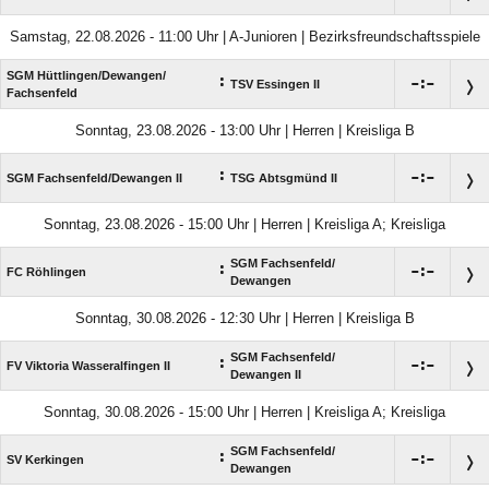
Samstag, 22.08.2026 - 11:00 Uhr | A-Junioren | Bezirksfreundschaftsspiele
SGM Hüttlingen/​Dewangen/​
:

:

TSV Essingen II
Fachsenfeld
Sonntag, 23.08.2026 - 13:00 Uhr | Herren | Kreisliga B
:

:

SGM Fachsenfeld/​Dewangen II
TSG Abtsgmünd II
Sonntag, 23.08.2026 - 15:00 Uhr | Herren | Kreisliga A; Kreisliga
SGM Fachsenfeld/​
:

:

FC Röhlingen
Dewangen
Sonntag, 30.08.2026 - 12:30 Uhr | Herren | Kreisliga B
SGM Fachsenfeld/​
:

:

FV Viktoria Wasseralfingen II
Dewangen II
Sonntag, 30.08.2026 - 15:00 Uhr | Herren | Kreisliga A; Kreisliga
SGM Fachsenfeld/​
:

:

SV Kerkingen
Dewangen