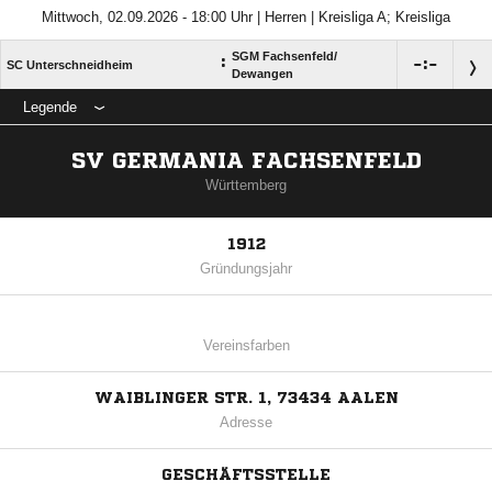
Mittwoch, 02.09.2026 - 18:00 Uhr | Herren | Kreisliga A; Kreisliga
SGM Fachsenfeld/​
:

:

SC Unterschneidheim
Dewangen
Legende
SV GERMANIA FACHSENFELD
Württemberg
1912
Gründungsjahr
Vereinsfarben
WAIBLINGER STR. 1, 73434 AALEN
Adresse
GESCHÄFTSSTELLE