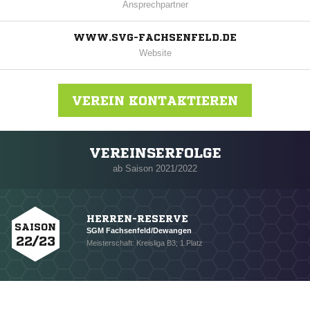
Ansprechpartner
WWW.SVG-FACHSENFELD.DE
Website
VEREIN KONTAKTIEREN
VEREINSERFOLGE
Nachricht an SV Germania Fachsenfeld
ab Saison 2021/2022
HERREN-RESERVE
SAISON
SGM Fachsenfeld/Dewangen
22/23
Meisterschaft: Kreisliga B3; 1.Platz