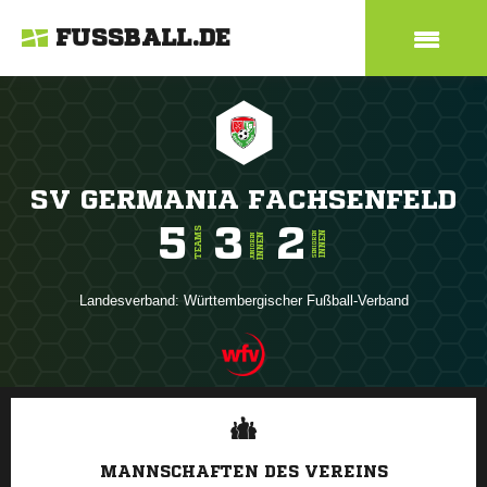
FUSSBALL.DE
SV GERMANIA FACHSENFELD
5
3
2
TEAMS
INNEN
SENIOREN
INNEN
JUNIOREN
Landesverband:
Württembergischer Fußball-Verband
ANZEIGE
MANNSCHAFTEN DES VEREINS