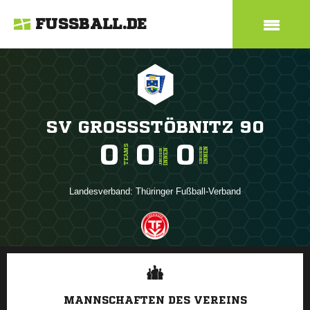
FUSSBALL.DE
SV GROSSSTÖBNITZ 90
0
0
0
TEAMS
INNEN
SENIOREN
INNEN
JUNIOREN
Landesverband:
Thüringer Fußball-Verband
ANZEIGE
MANNSCHAFTEN DES VEREINS