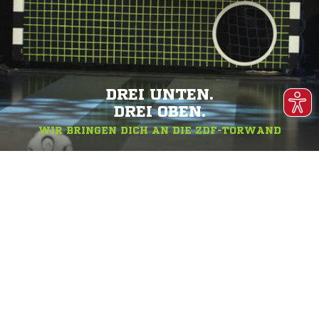
DREI UNTEN.
DREI OBEN.
WIR BRINGEN DICH AN DIE ZDF-TORWAND