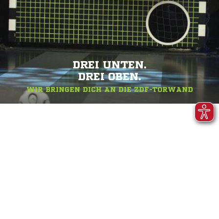
DREI UNTEN.
DREI OBEN.
WIR BRINGEN DICH AN DIE ZDF-TORWAND