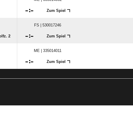

:

Zum Spiel
FS | 530017246

:

lfz. 2
Zum Spiel
ME | 335014011

:

Zum Spiel