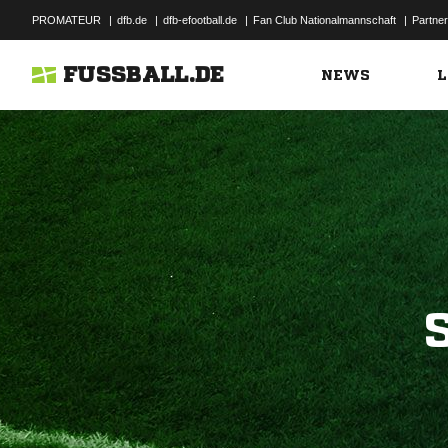
PROMATEUR
|
dfb.de
|
dfb-efootball.de
|
Fan Club Nationalmannschaft
|
Partner
FUSSBALL.DE
NEWS
L