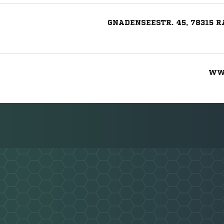
GNADENSEESTR. 45, 78315 
WW
Nachricht an SV Markelfingen