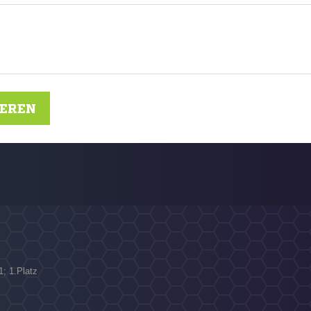
IEREN
1; 1.Platz