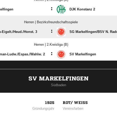
:
elfingen
DJK Konstanz 2
Herren | Bezirksfreundschaftsspiele
:
Eigelt./​Heud./​Honst. 3
SG Markelfingen/​BSV N. Rado
Herren | 2.Kreisliga (B)
:
an-Ludw./​Espas./​Wahlw. 2
SV Markelfingen
SV MARKELFINGEN
Südbaden
1925
ROT/ WEISS
Gründungsjahr
Vereinsfarben