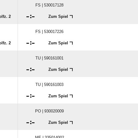
FS | 530017128

:

lfz. 2
Zum Spiel
FS | 530017226

:

lfz. 2
Zum Spiel
TU | 590161001

:

Zum Spiel
TU | 590161003

:

Zum Spiel
PO | 930020009

:

Zum Spiel
ME | 335014002