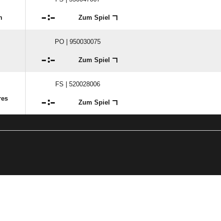

:

m
Zum Spiel
PO | 950030075

:

Zum Spiel
FS | 520028006
res

:

Zum Spiel