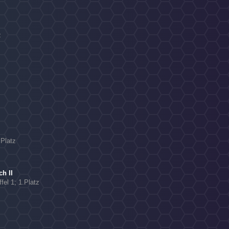
N
z
.Platz
h II
fel 1; 1.Platz