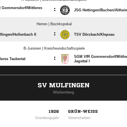
 Gommersdorf/​Mittleres
:
JSG Hettingen/​Buchen/​Althei
Herren | Bezirkspokal
:
ingen/​Hollenbach II
TSV Dörzbach/​Klepsau
B-Junioren | Kreisfreundschaftsspiele
SGM VfR Gommersdorf/​Mittle
:
leres Taubertal
Jagsttal I
SV MULFINGEN
Württemberg
1926
GRÜN-WEISS
Gründungsjahr
Vereinsfarben