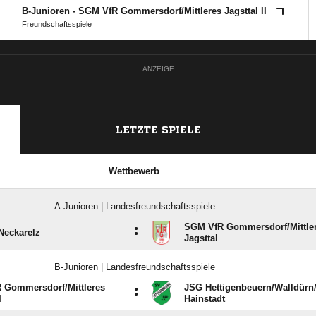
B-Junioren - SGM VfR Gommersdorf/​Mittleres Jagsttal II
Freundschaftsspiele
ANZEIGE
LETZTE SPIELE
Wettbewerb
A-Junioren | Landesfreundschaftsspiele
SGM VfR Gommersdorf/​Mittle
:
eckarelz
Jagsttal
B-Junioren | Landesfreundschaftsspiele
 Gommersdorf/​Mittleres
JSG Hettigenbeuern/​Walldürn/
:
I
Hainstadt