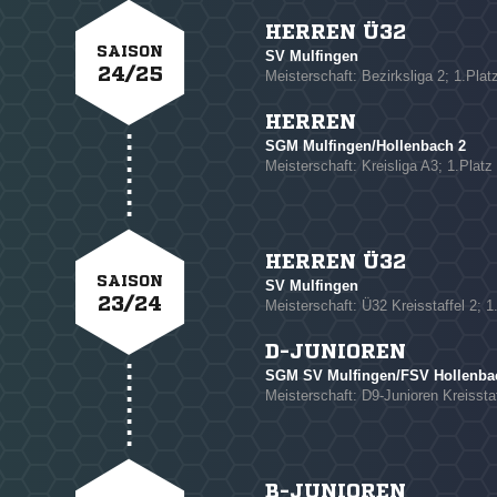
NACHRICHT SENDE
HERREN Ü32
SAISON
* Pflichtfelder
SV Mulfingen
24/25
Meisterschaft: Bezirksliga 2; 1.Plat
HERREN
SGM Mulfingen/Hollenbach 2
Meisterschaft: Kreisliga A3; 1.Platz
HERREN Ü32
SAISON
SV Mulfingen
23/24
Meisterschaft: Ü32 Kreisstaffel 2; 1
D-JUNIOREN
SGM SV Mulfingen/FSV Hollenbac
Meisterschaft: D9-Junioren Kreisstaf
B-JUNIOREN