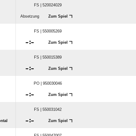
FS | 520024029
Absetzung
Zum Spiel
FS | 550005269

:

Zum Spiel
FS | 550015389

:

Zum Spiel
PO | 950030046

:

Zum Spiel
FS | 550031042

:

ntal
Zum Spiel
FS | 550047007