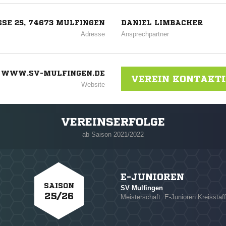
SE 25, 74673 MULFINGEN
DANIEL LIMBACHER
Adresse
Ansprechpartner
WWW.SV-MULFINGEN.DE
VEREIN KONTAKT
Website
VEREINSERFOLGE
ab Saison 2021/2022
E-JUNIOREN
SAISON
SV Mulfingen
25/26
Meisterschaft: E-Junioren Kreisstaff