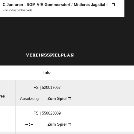
C-Junioren - SGM VfR Gommersdorf /​ Mittleres Jagsttal I
Freundschaftsspiele
VEREINSSPIELPLAN
Info
FS | 520017067
res
Absetzung
Zum Spiel
FS | 550023089
​

:

Zum Spiel