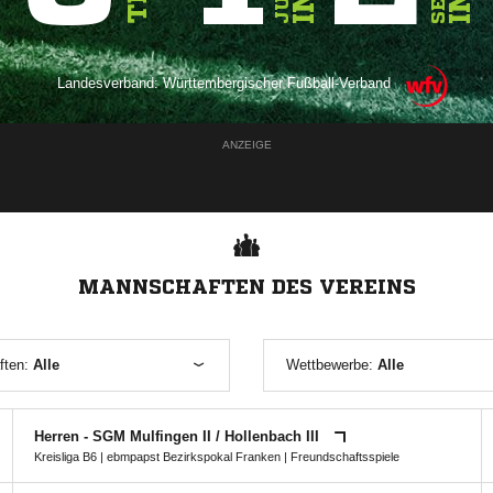
Landesverband:
Württembergischer Fußball-Verband
ANZEIGE
MANNSCHAFTEN DES VEREINS
ften:
Alle
Wettbewerbe:
Alle
Herren - SGM Mulfingen II /​ Hollenbach III
Kreisliga B6
|
ebmpapst Bezirkspokal Franken
| Freundschaftsspiele