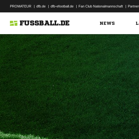
PROMATEUR
|
dfb.de
|
dfb-efootball.de
|
Fan Club Nationalmannschaft
|
Partner
FUSSBALL.DE
NEWS
L