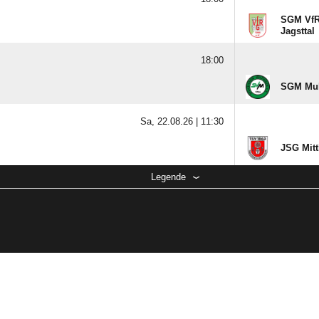
SGM VfR
Jagsttal
18:00
SGM Mulf
Sa, 22.08.26 |
11:30
JSG Mitt
Legende