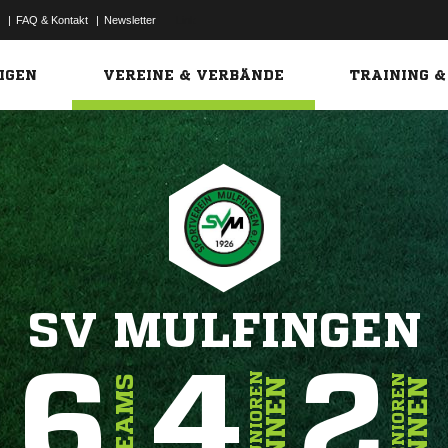
|
FAQ & Kontakt
|
Newsletter
Link
IGEN
VEREINE & VERBÄNDE
TRAINING &
SV MULFINGEN
6
4
2
JUNIOREN
SENIOREN
TEAMS
INNEN
INNEN