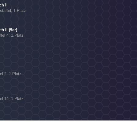
h II
taffel; 1.Platz
 II (9er)
fel 4; 1.Platz
el 2; 1.Platz
el 14; 1.Platz