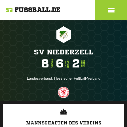
FUSSBALL.DE
SV NIEDERZELL
8
6
2
TEAMS
INNEN
SENIOREN
INNEN
JUNIOREN
Landesverband:
Hessischer Fußball-Verband
ANZEIGE
MANNSCHAFTEN DES VEREINS