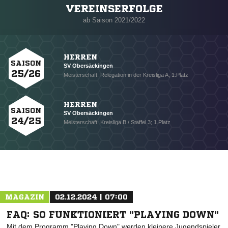
VEREINSERFOLGE
Nachricht an SV Obersäckingen
ab Saison 2021/2022
HERREN
SAISON
SV Obersäckingen
25/26
Meisterschaft: Relegation in der Kreisliga A; 1.Platz
HERREN
SAISON
SV Obersäckingen
24/25
Meisterschaft: Kreisliga B / Staffel 3; 1.Platz
MAGAZIN
02.12.2024 | 07:00
FAQ: SO FUNKTIONIERT "PLAYING DOWN"
Mit dem Programm "Playing Down" werden kleinere Jugendspieler