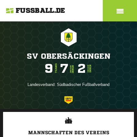
FUSSBALL.DE
SV OBERSÄCKINGEN
9
7
2
TEAMS
INNEN
SENIOREN
INNEN
JUNIOREN
Landesverband:
Südbadischer Fußballverband
ANZEIGE
MANNSCHAFTEN DES VEREINS