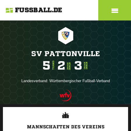
FUSSBALL.DE
SV PATTONVILLE
5
2
3
TEAMS
INNEN
SENIOREN
INNEN
JUNIOREN
Landesverband:
Württembergischer Fußball-Verband
ANZEIGE
MANNSCHAFTEN DES VEREINS