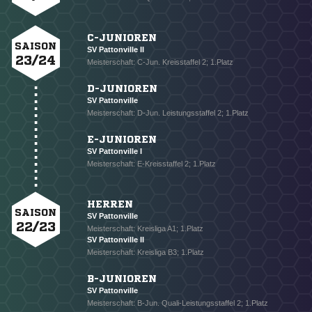
C-JUNIOREN
SAISON
SV Pattonville II
23/24
Meisterschaft: C-Jun. Kreisstaffel 2; 1.Platz
D-JUNIOREN
SV Pattonville
Meisterschaft: D-Jun. Leistungsstaffel 2; 1.Platz
E-JUNIOREN
SV Pattonville I
Meisterschaft: E-Kreisstaffel 2; 1.Platz
NACHRICHT SENDEN
HERREN
SAISON
SV Pattonville
* Pflichtfelder
22/23
Meisterschaft: Kreisliga A1; 1.Platz
SV Pattonville II
Meisterschaft: Kreisliga B3; 1.Platz
B-JUNIOREN
SV Pattonville
Meisterschaft: B-Jun. Quali-Leistungsstaffel 2; 1.Platz