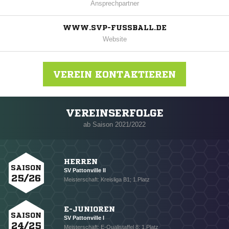
Ansprechpartner
WWW.SVP-FUSSBALL.DE
Website
VEREIN KONTAKTIEREN
VEREINSERFOLGE
Nachricht an SV Pattonville
ab Saison 2021/2022
HERREN
SAISON
SV Pattonville II
25/26
Meisterschaft: Kreisliga B1; 1.Platz
E-JUNIOREN
SAISON
SV Pattonville I
24/25
Meisterschaft: E-Qualistaffel 8; 1.Platz