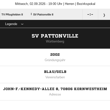
Mittwoch, 02.09.2026 - 19:00 Uhr | Herren | Bezirkspokal
:

:

TV Pflugfelden II
SV Pattonville II
Legende
SV PATTONVILLE
Württemberg
2002
Gründungsjahr
BLAU/GELB
Vereinsfarben
JOHN-F.-KENNEDY-ALLEE 8, 70806 KORNWESTHEIM
Adresse