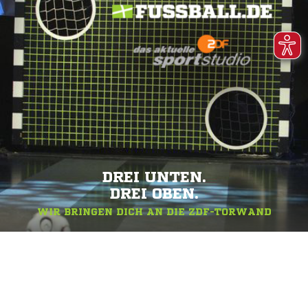
DREI UNTEN.
DREI OBEN.
WIR BRINGEN DICH AN DIE ZDF-TORWAND