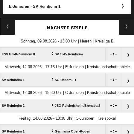
E-Junioren - SV Reinheim 1
ANZEIGE
NÄCHSTE SPIELE
Sonntag, 09.08.2026 - 13:00 Uhr | Herren | Kreisliga B
:

:

FSV Groß-Zimmern II
SV 1945 Reinheim
Mittwoch, 12.08.2026 - 17:15 Uhr | E-Junioren | Kreisfreundschaftsspiele
:

:

SV Reinheim 1
SG Ueberau 1
Mittwoch, 12.08.2026 - 18:30 Uhr | C-Junioren | Kreisfreundschaftsspiele
:

:

SV Reinheim 2
JSG Reichelsheim/​Brensba 2
Freitag, 14.08.2026 - 18:30 Uhr | C-Junioren | Kreispokal
:

:

SV Reinheim 1
Germania Ober-Roden