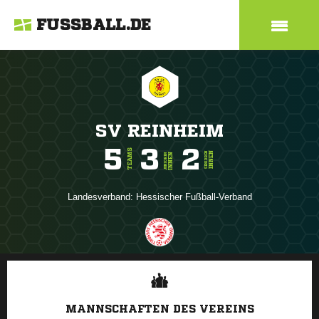
FUSSBALL.DE
SV REINHEIM
5
3
2
TEAMS
INNEN
SENIOREN
INNEN
JUNIOREN
Landesverband:
Hessischer Fußball-Verband
ANZEIGE
MANNSCHAFTEN DES VEREINS