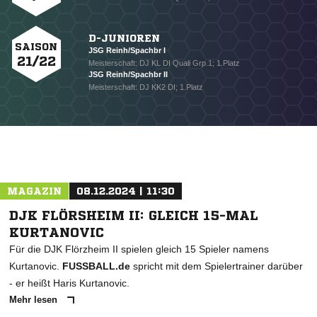
D-JUNIOREN
SAISON
JSG Reinh/Spachbr I
21/22
Meisterschaft: DJ KL DI Quali Grp.1; 1.Platz
JSG Reinh/Spachbr II
Meisterschaft: DJ KK2 DI; 1.Platz
MAGAZIN
08.12.2024 | 11:30
NACHRICHT SENDEN
DJK FLÖRSHEIM II: GLEICH 15-MAL
* Pflichtfelder
KURTANOVIC
Für die DJK Flörzheim II spielen gleich 15 Spieler namens
Kurtanovic.
FUSSBALL.de
spricht mit dem Spielertrainer darüber
- er heißt Haris Kurtanovic.
Mehr lesen