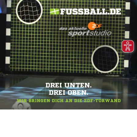
DREI UNTEN.
DREI OBEN.
WIR BRINGEN DICH AN DIE ZDF-TORWAND