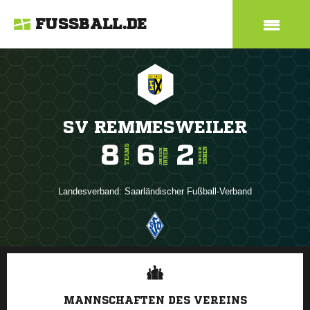
FUSSBALL.DE
SV REMMESWEILER
8
6
2
TEAMS
INNEN
SENIOREN
INNEN
JUNIOREN
Landesverband:
Saarländischer Fußball-Verband
ANZEIGE
MANNSCHAFTEN DES VEREINS