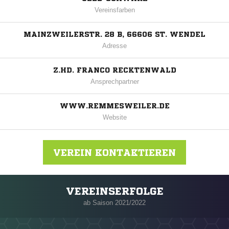
Vereinsfarben
MAINZWEILERSTR. 28 B, 66606 ST. WENDEL
Adresse
Z.HD. FRANCO RECKTENWALD
Ansprechpartner
WWW.REMMESWEILER.DE
Website
VEREIN KONTAKTIEREN
VEREINSERFOLGE
Nachricht an SV Remmesweiler
ab Saison 2021/2022