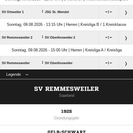
:

:

SV Ottweiler 1
JSG St. Wendel
Sonntag, 09.08.2026 - 13:15 Uhr | Herren | Kreisliga B / 1.Kreisklasse
:

:

SV Remmesweiler 2
SV Oberlinxweiler 2
Sonntag, 09.08.2026 - 15:00 Uhr | Herren | Kreisliga A / Kreisliga
:

:

SV Remmesweiler
SV Oberlinxweiler
Legende
SV REMMESWEILER
Saarland
1925
Gründungsjahr
GELB-SCHWARZ