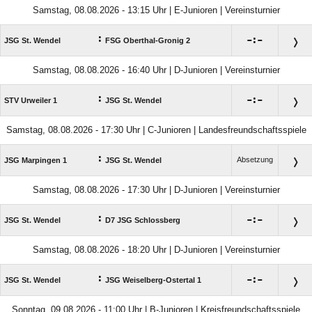
Samstag, 08.08.2026 - 13:15 Uhr | E-Junioren | Vereinsturnier
:

:

JSG St. Wendel
FSG Oberthal-Gronig 2
Samstag, 08.08.2026 - 16:40 Uhr | D-Junioren | Vereinsturnier
:

:

STV Urweiler 1
JSG St. Wendel
Samstag, 08.08.2026 - 17:30 Uhr | C-Junioren | Landesfreundschaftsspiele
:
Absetzung
JSG Marpingen 1
JSG St. Wendel
Samstag, 08.08.2026 - 17:30 Uhr | D-Junioren | Vereinsturnier
:

:

JSG St. Wendel
D7 JSG Schlossberg
Samstag, 08.08.2026 - 18:20 Uhr | D-Junioren | Vereinsturnier
:

:

JSG St. Wendel
JSG Weiselberg-Ostertal 1
Sonntag, 09.08.2026 - 11:00 Uhr | B-Junioren | Kreisfreundschaftsspiele