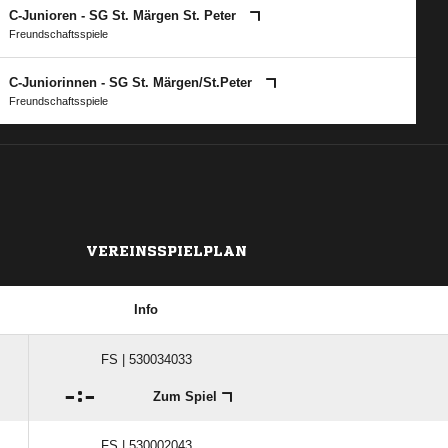
C-Junioren - SG St. Märgen St. Peter
Freundschaftsspiele
C-Juniorinnen - SG St. Märgen/​St.Peter
Freundschaftsspiele
VEREINSSPIELPLAN
Info
FS | 530034033

:

Zum Spiel
FS | 530002043