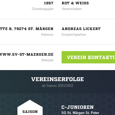
1957
ROT & WEISS
Gründungsjahr
Vereinsfarben
TE 8, 79274 ST. MÄRGEN
ANDREAS LICKERT
Adresse
Ansprechpartner
WWW.SV-ST-MAERGEN.DE
VEREIN KONTAKT
Website
VEREINSERFOLGE
ab Saison 2021/2022
C-JUNIOREN
SAISON
SG St. Märgen St. Peter