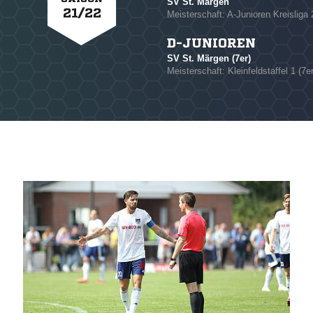
SV St. Märgen
21/22
Meisterschaft: A-Junioren Kreisliga 
D-JUNIOREN
SV St. Märgen (7er)
Meisterschaft: Kleinfeldstaffel 1 (7er