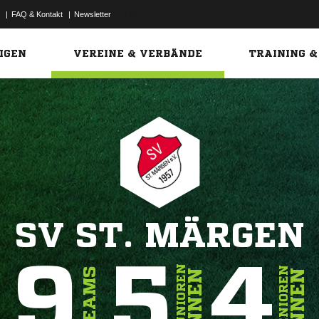
|
FAQ & Kontakt
|
Newsletter
Link
IGEN
VEREINE & VERBÄNDE
TRAINING &
SV ST. MÄRGEN
9
5
4
JUNIOREN
SENIOREN
TEAMS
INNEN
INNEN