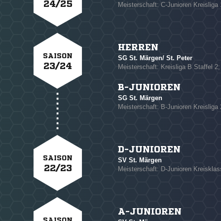
24/25
Meisterschaft: C-Junioren Kreisliga 
NACHRICHT SENDE
HERREN
SAISON
* Pflichtfelder
SG St. Märgen/ St. Peter
23/24
Meisterschaft: Kreisliga B Staffel 2;
B-JUNIOREN
SG St. Märgen
Meisterschaft: B-Junioren Kreisliga 
D-JUNIOREN
SAISON
SV St. Märgen
22/23
Meisterschaft: D-Junioren Kreisklas
A-JUNIOREN
SAISON