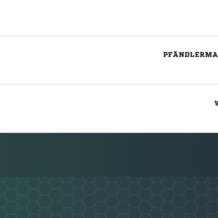
PFÄNDLERMAT
Nachricht an SV St. Märgen