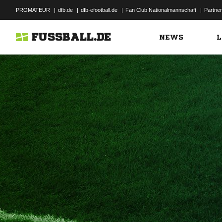
PROMATEUR
|
dfb.de
|
dfb-efootball.de
|
Fan Club Nationalmannschaft
|
Partner
FUSSBALL.DE
NEWS
L