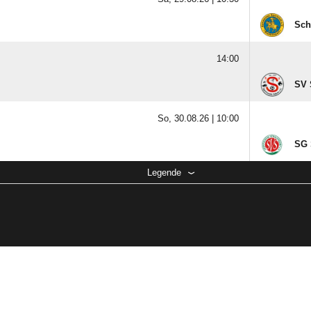
Sch
14:00
SV 
So, 30.08.26 |
10:00
SG 
Legende