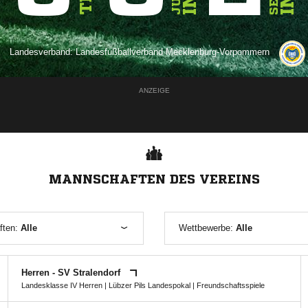
Landesverband:
Landesfußballverband Mecklenburg-Vorpommern
ANZEIGE
MANNSCHAFTEN DES VEREINS
ften:
Alle
Wettbewerbe:
Alle
Herren - SV Stralendorf
Landesklasse IV Herren
|
Lübzer Pils Landespokal
| Freundschaftsspiele