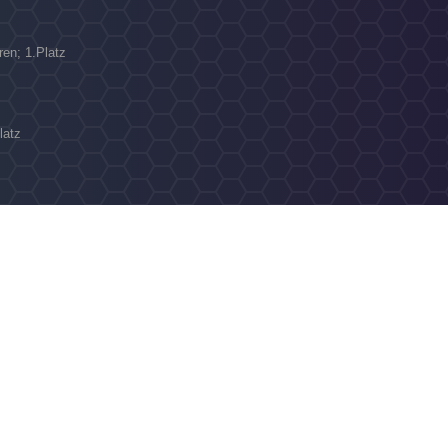
en; 1.Platz
latz