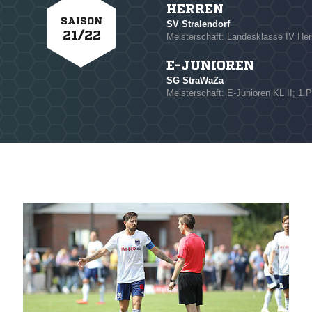
HERREN
SAISON
SV Stralendorf
21/22
Meisterschaft: Landesklasse IV Herr
E-JUNIOREN
SG StraWaZa
Meisterschaft: E-Junioren KL II; 1.P