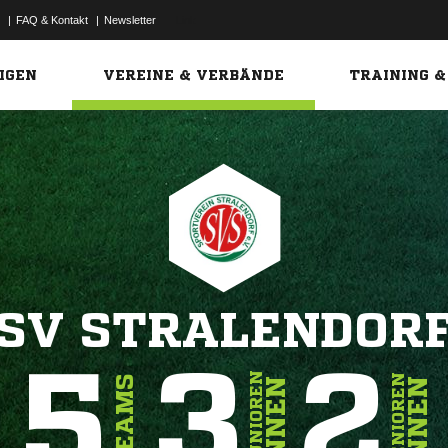
|
FAQ & Kontakt
|
Newsletter
Link
IGEN
VEREINE & VERBÄNDE
TRAINING &
SV STRALENDOR
5
3
2
JUNIOREN
SENIOREN
TEAMS
INNEN
INNEN