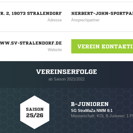
R. 2, 19073 STRALENDORF
HERBERT-JOHN-SPORTPA
Adresse
Ansprechpartner
WW.SV-STRALENDORF.DE
VEREIN KONTAKT
Website
VEREINSERFOLGE
ab Saison 2021/2022
B-JUNIOREN
SAISON
SG StraWaZa NWM 8:1
25/26
Meisterschaft: KOL B-Junioren; 1.P