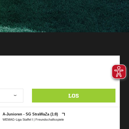
LOS
A-Junioren - SG StraWaZa (1:8)
WEMAG-Liga Staffel I
| Freundschaftsspiele