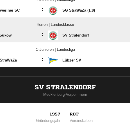
:
weriner SC
SG StraWaZa (1:8)
Herren | Landesklasse
:
Sukow
SV Stralendorf
C-Junioren | Landesliga
:
StraWaZa
Lübzer SV
SV STRALENDORF
Mecklenburg-Vorpommern
1957
ROT
Gründungsjahr
Vereinsfarben