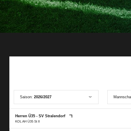
Saison:
2026/2027
Mannscha
Herren Ü35 - SV Stralendorf
KOL AH Ü35 St II