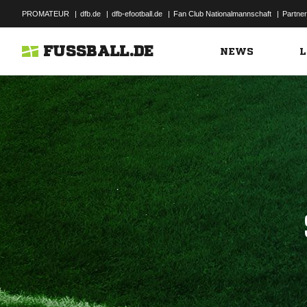
PROMATEUR
|
dfb.de
|
dfb-efootball.de
|
Fan Club Nationalmannschaft
|
Partner
FUSSBALL.DE
NEWS
L