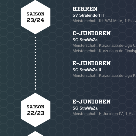
NACHRICHT SENDE
HERREN
SAISON
* Pflichtfelder
SV Stralendorf II
23/24
Meisterschaft: KL WM Mitte; 1.Plat
C-JUNIOREN
SG StraWaZa
Meisterschaft: Kurzurlaub.de-Liga C
Meisterschaft: Kurzurlaub.de Finalsp
E-JUNIOREN
SG StraWaZa II
Meisterschaft: Kurzurlaub.de-Liga 
E-JUNIOREN
SAISON
SG StraWaZa
22/23
Meisterschaft: E-Junioren IV; 1.Plat