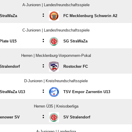
A-Junioren | Landesfreundschaftsspiele
:
StraWaZa
FC Mecklenburg Schwerin A2
C-Junioren | Landesfreundschaftsspiele
:
Plate U15
SG StraWaZa
Herren | Mecklenburg-Vorpommern-Pokal
:
Stralendorf
Rostocker FC
D-Junioren | Kreisfreundschaftsspiele
:
StraWaZa U13
TSV Empor Zarrentin U13
Herren Ü35 | Kreisoberliga
:
enower SV
SV Stralendorf
A-Junioren | Landesliga