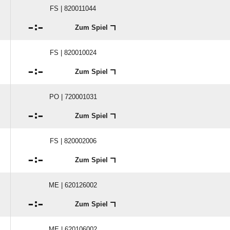
FS | 820011044

:

Zum Spiel
FS | 820010024

:

Zum Spiel
PO | 720001031

:

Zum Spiel
FS | 820002006

:

Zum Spiel
ME | 620126002

:

Zum Spiel
ME | 620106002