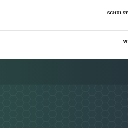
SCHULST
W
Nachricht an SV Stralendorf