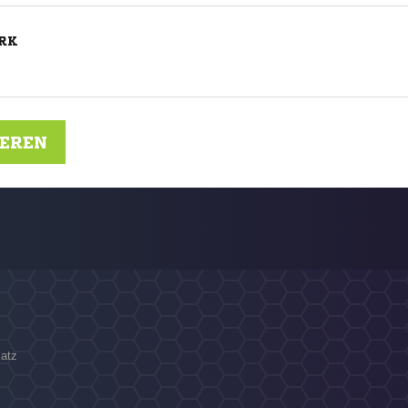
RK
IEREN
latz