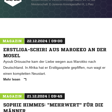
Meisterschaft: E-Junioren Kreisligastaffel IX; 1.Platz
NACHRICHT SENDEN
MAGAZIN
22.12.2024 | 09:00
* Pflichtfelder
ERSTLIGA-SCHIRI AUS MAROKKO AN DER
MOSEL
Ayoub Driouache kam der Liebe wegen aus Marokko nach
Deutschland. In Afrika hat er Erstligaspiele gepfiffen, nun wagt er
einen kompletten Neustart.
Mehr lesen
MAGAZIN
21.12.2024 | 09:45
SOPHIE HIMMES: "MEHRWERT" FÜR DIE
MÄNNER