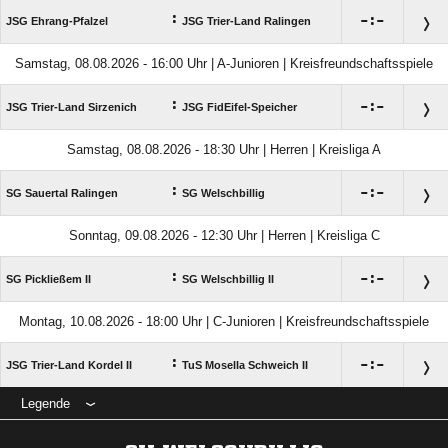
:

:

JSG Ehrang-Pfalzel
JSG Trier-Land Ralingen
Samstag, 08.08.2026 - 16:00 Uhr | A-Junioren | Kreisfreundschaftsspiele
:

:

JSG Trier-Land Sirzenich
JSG FidEifel-Speicher
Samstag, 08.08.2026 - 18:30 Uhr | Herren | Kreisliga A
:

:

SG Sauertal Ralingen
SG Welschbillig
Sonntag, 09.08.2026 - 12:30 Uhr | Herren | Kreisliga C
:

:

SG Pickließem II
SG Welschbillig II
Montag, 10.08.2026 - 18:00 Uhr | C-Junioren | Kreisfreundschaftsspiele
:

:

JSG Trier-Land Kordel II
TuS Mosella Schweich II
Legende