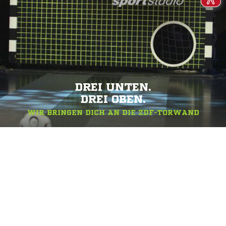
DREI UNTEN.
DREI OBEN.
WIR BRINGEN DICH AN DIE ZDF-TORWAND