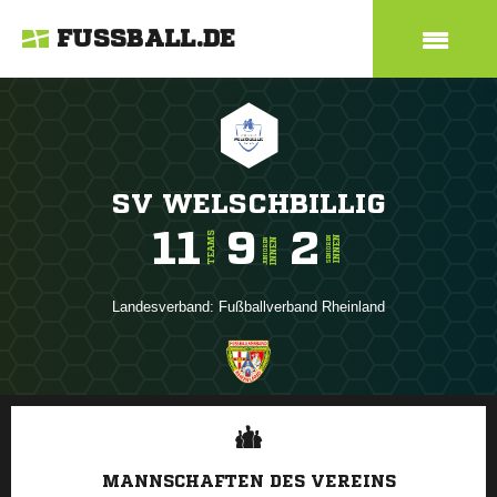
FUSSBALL.DE
SV WELSCHBILLIG
11
9
2
TEAMS
INNEN
SENIOREN
INNEN
JUNIOREN
Landesverband:
Fußballverband Rheinland
ANZEIGE
MANNSCHAFTEN DES VEREINS