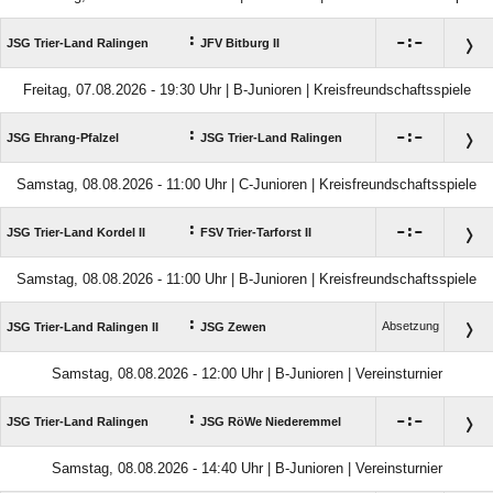
:

:

JSG Trier-Land Ralingen
JFV Bitburg II
Freitag, 07.08.2026 - 19:30 Uhr | B-Junioren | Kreisfreundschaftsspiele
:

:

JSG Ehrang-Pfalzel
JSG Trier-Land Ralingen
Samstag, 08.08.2026 - 11:00 Uhr | C-Junioren | Kreisfreundschaftsspiele
:

:

JSG Trier-Land Kordel II
FSV Trier-Tarforst II
Samstag, 08.08.2026 - 11:00 Uhr | B-Junioren | Kreisfreundschaftsspiele
:
Absetzung
JSG Trier-Land Ralingen II
JSG Zewen
Samstag, 08.08.2026 - 12:00 Uhr | B-Junioren | Vereinsturnier
:

:

JSG Trier-Land Ralingen
JSG RöWe Niederemmel
Samstag, 08.08.2026 - 14:40 Uhr | B-Junioren | Vereinsturnier