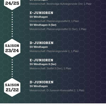
24/25
Meisterschaft: Bezirksliga-Aufstiegsrunde Ost; 1.Platz
E-JUNIOREN
SV Windhagen
Meisterschaft: Platzierungsstaffel 8; 1.Platz
SV Windhagen II (5er)
Meisterschaft: Platzierungsstaffel 11 (5er); 1.Platz
D-JUNIOREN
SAISON
SV Windhagen
23/24
Meisterschaft: Platzierungsrunde 1; 1.Platz
E-JUNIOREN
SV Windhagen II (5er)
Meisterschaft: Staffel 3 (5er); 1.Platz
D-JUNIOREN
SAISON
SV Windhagen
21/22
Meisterschaft: D-Junioren-Kreisstaffel 2; 1.Platz
NACHRICHT SENDEN
* Pflichtfelder