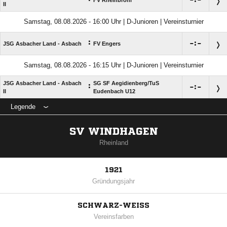

:

FV Rheinbrohl
II
Samstag, 08.08.2026 - 16:00 Uhr | D-Junioren | Vereinsturnier
:

:

JSG Asbacher Land - Asbach
FV Engers
Samstag, 08.08.2026 - 16:15 Uhr | D-Junioren | Vereinsturnier
JSG Asbacher Land - Asbach
SG SF Aegidienberg/​TuS
:

:

II
Eudenbach U12
Legende
SV WINDHAGEN
Rheinland
1921
Gründungsjahr
SCHWARZ-WEISS
Vereinsfarben