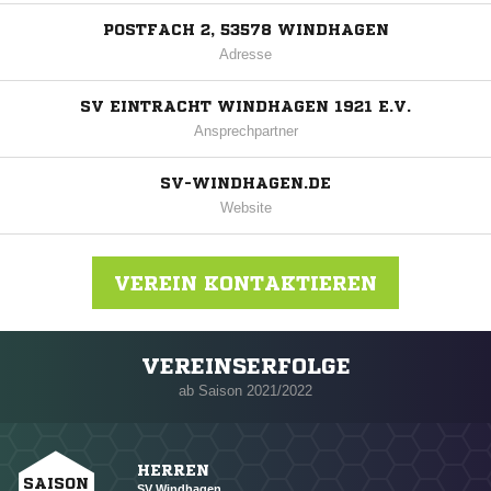
POSTFACH 2, 53578 WINDHAGEN
Adresse
SV EINTRACHT WINDHAGEN 1921 E.V.
Ansprechpartner
SV-WINDHAGEN.DE
Website
VEREIN KONTAKTIEREN
VEREINSERFOLGE
Nachricht an SV Windhagen
ab Saison 2021/2022
HERREN
SAISON
SV Windhagen