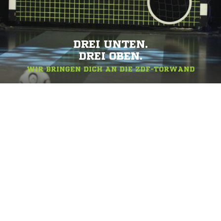
DREI UNTEN.
DREI OBEN.
WIR BRINGEN DICH AN DIE ZDF-TORWAND