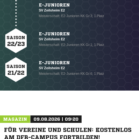
E-JUNIOREN
SV Zeilsheim E2
Meisterschaft: E2-Junioren KK Gr.3; 1.Platz
E-JUNIOREN
SAISON
SV Zeilsheim E2
22/23
Meisterschaft: E2-Junioren KK Gr.1; 1.Platz
NACHRICHT SENDEN
E-JUNIOREN
SAISON
SV Zeilsheim E2
* Pflichtfelder
21/22
Meisterschaft: E2-Junioren KK Gr.6; 1.Platz
MAGAZIN
09.08.2026 | 09:20
FÜR VEREINE UND SCHULEN: KOSTENLOS
AM DFB-CAMPUS FORTBILDEN!