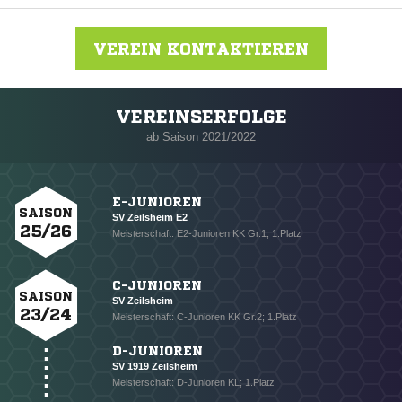
VEREIN KONTAKTIEREN
VEREINSERFOLGE
Nachricht an SV Zeilsheim
ab Saison 2021/2022
E-JUNIOREN
SAISON
SV Zeilsheim E2
25/26
Meisterschaft: E2-Junioren KK Gr.1; 1.Platz
C-JUNIOREN
SAISON
SV Zeilsheim
23/24
Meisterschaft: C-Junioren KK Gr.2; 1.Platz
D-JUNIOREN
SV 1919 Zeilsheim
Meisterschaft: D-Junioren KL; 1.Platz