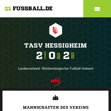
FUSSBALL.DE
TASV HESSIGHEIM
2
0
2
TEAMS
INNEN
SENIOREN
INNEN
JUNIOREN
Landesverband:
Württembergischer Fußball-Verband
ANZEIGE
MANNSCHAFTEN DES VEREINS