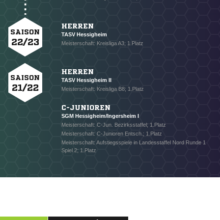
HERREN
SAISON
TASV Hessigheim
22/23
Meisterschaft: Kreisliga A3; 1.Platz
HERREN
SAISON
TASV Hessigheim II
21/22
Meisterschaft: Kreisliga B8; 1.Platz
NACHRICHT SENDEN
C-JUNIOREN
* Pflichtfelder
SGM Hessigheim/Ingersheim I
Meisterschaft: C-Jun. Bezirksstaffel; 1.Platz
Meisterschaft: C-Junioren Entsch.; 1.Platz
Meisterschaft: Aufstiegsspiele in Landesstaffel Nord Runde 1
Spiel 2; 1.Platz