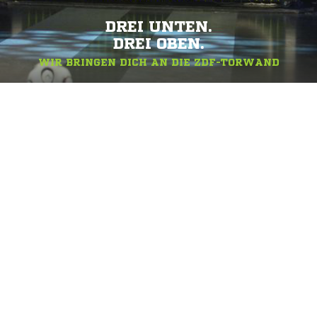
DREI UNTEN.
DREI OBEN.
WIR BRINGEN DICH AN DIE ZDF-TORWAND