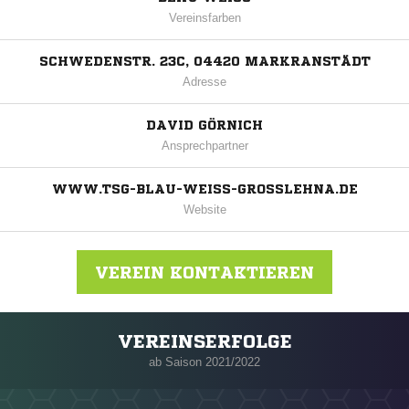
Vereinsfarben
SCHWEDENSTR. 23C, 04420 MARKRANSTÄDT
Adresse
DAVID GÖRNICH
Ansprechpartner
WWW.TSG-BLAU-WEISS-GROSSLEHNA.DE
Website
VEREIN KONTAKTIEREN
VEREINSERFOLGE
Nachricht an TSG Blau-Weiß Großlehna
ab Saison 2021/2022