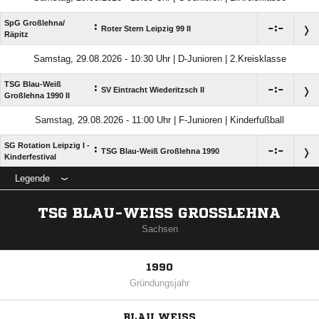
SpG Großlehna/​
:

:

Roter Stern Leipzig 99 II
Räpitz
Samstag, 29.08.2026 - 10:30 Uhr | D-Junioren | 2.Kreisklasse
TSG Blau-Weiß
:

:

SV Eintracht Wiederitzsch II
Großlehna 1990 II
Samstag, 29.08.2026 - 11:00 Uhr | F-Junioren | Kinderfußball
SG Rotation Leipzig I -
:

:

TSG Blau-Weiß Großlehna 1990
Kinderfestival
Legende
TSG BLAU-WEISS GROSSLEHNA
Sachsen
1990
Gründungsjahr
BLAU WEISS