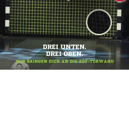
DREI UNTEN.
DREI OBEN.
WIR BRINGEN DICH AN DIE ZDF-TORWAND