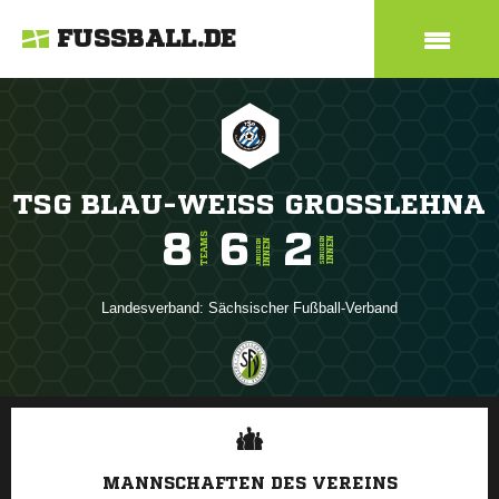
FUSSBALL.DE
TSG BLAU-WEISS GROSSLEHNA
8
6
2
TEAMS
INNEN
SENIOREN
INNEN
JUNIOREN
Landesverband:
Sächsischer Fußball-Verband
ANZEIGE
MANNSCHAFTEN DES VEREINS