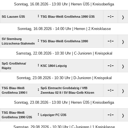
Sonntag, 16.08.2026 - 13:00 Uhr | Herren Ü35 | Kreisoberliga
:

:

SG Lausen Ü35
TSG Blau-Weiß Großlehna 1990 Ü35
Sonntag, 16.08.2026 - 14:00 Uhr | Herren | 2.Kreisklasse
SV Sternburg
:

:

TSG Blau-Weiß Großlehna 1990
Lützschena-Stahmeln
Samstag, 22.08.2026 - 10:30 Uhr | C-Junioren | Kreispokal
SpG Großlehna/​
:

:

KSC 1864 Leipzig
Räpitz
Sonntag, 23.08.2026 - 10:30 Uhr | D-Junioren | Kreispokal
TSG Blau-Weiß
SpG Eintracht Großdalzig /​ VfB
:

:

Großlehna 1990 I
Zwenkau 02 II /​ SV Blau-Gelb Kitzen
Sonntag, 23.08.2026 - 13:00 Uhr | Herren Ü35 | Kreisoberliga
TSG Blau-Weiß
:

:

Leipziger FC Ü35
Großlehna 1990 Ü35
Samstag, 29.08.2026 - 10:30 Uhr | C-Junioren | 1.Kreisklasse