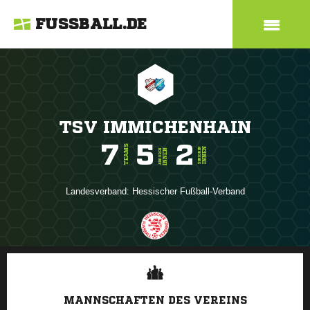
FUSSBALL.DE
TSV IMMICHENHAIN
7
5
2
TEAMS
INNEN
SENIOREN
INNEN
JUNIOREN
Landesverband:
Hessischer Fußball-Verband
ANZEIGE
MANNSCHAFTEN DES VEREINS