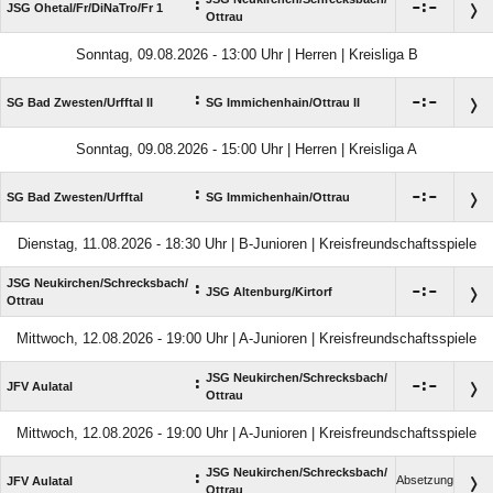
:

:

JSG Ohetal/​Fr/​DiNaTro/​Fr 1
Ottrau
Sonntag, 09.08.2026 - 13:00 Uhr | Herren | Kreisliga B
:

:

SG Bad Zwesten/​Urfftal II
SG Immichenhain/​Ottrau II
Sonntag, 09.08.2026 - 15:00 Uhr | Herren | Kreisliga A
:

:

SG Bad Zwesten/​Urfftal
SG Immichenhain/​Ottrau
Dienstag, 11.08.2026 - 18:30 Uhr | B-Junioren | Kreisfreundschaftsspiele
JSG Neukirchen/​Schrecksbach/​
:

:

JSG Altenburg/​Kirtorf
Ottrau
Mittwoch, 12.08.2026 - 19:00 Uhr | A-Junioren | Kreisfreundschaftsspiele
JSG Neukirchen/​Schrecksbach/​
:

:

JFV Aulatal
Ottrau
Mittwoch, 12.08.2026 - 19:00 Uhr | A-Junioren | Kreisfreundschaftsspiele
JSG Neukirchen/​Schrecksbach/​
:
Absetzung
JFV Aulatal
Ottrau