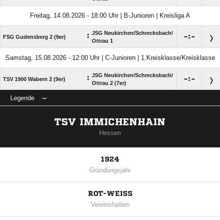
Freitag, 14.08.2026 - 18:00 Uhr | B-Junioren | Kreisliga A
JSG Neukirchen/​Schrecksbach/​
:

:

FSG Gudensberg 2 (9er)
Ottrau 1
Samstag, 15.08.2026 - 12:00 Uhr | C-Junioren | 1.Kreisklasse/Kreisklasse
JSG Neukirchen/​Schrecksbach/​
:

:

TSV 1900 Wabern 2 (9er)
Ottrau 2 (7er)
Legende
TSV IMMICHENHAIN
Hessen
1924
Gründungsjahr
ROT-WEISS
Vereinsfarben