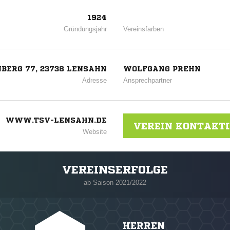
1924
Gründungsjahr
Vereinsfarben
BERG 77, 23738 LENSAHN
WOLFGANG PREHN
Adresse
Ansprechpartner
WWW.TSV-LENSAHN.DE
VEREIN KONTAKT
Website
VEREINSERFOLGE
ab Saison 2021/2022
HERREN