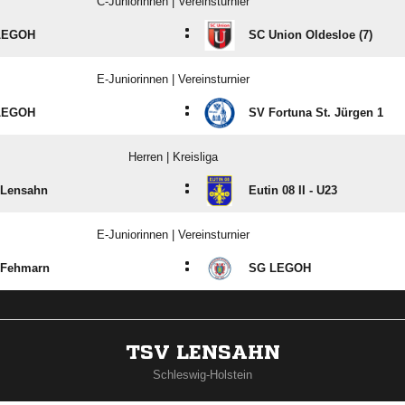
C-Juniorinnen | Vereinsturnier
:
LEGOH
SC Union Oldesloe (7)
E-Juniorinnen | Vereinsturnier
:
LEGOH
SV Fortuna St. Jürgen 1
Herren | Kreisliga
:
 Lensahn
Eutin 08 II - U23
E-Juniorinnen | Vereinsturnier
:
 Fehmarn
SG LEGOH
TSV LENSAHN
Schleswig-Holstein