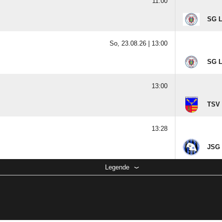
11:00
SG 
So, 23.08.26 |
13:00
SG 
13:00
TSV
13:28
JSG
Legende