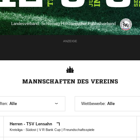
Landesverband:
Schleswig-Holsteinischer Fußballverband
ANZEIGE
MANNSCHAFTEN DES VEREINS
ften:
Alle
Wettbewerbe:
Alle
Herren - TSV Lensahn
Kreisliga - Südost
|
V R Bank Cup
| Freundschaftsspiele