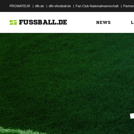
PROMATEUR
|
dfb.de
|
dfb-efootball.de
|
Fan Club Nationalmannschaft
|
Partner
FUSSBALL.DE
NEWS
L