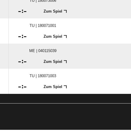
TU | 180073006

:

Zum Spiel
TU | 180071001

:

Zum Spiel
ME | 040115039

:

Zum Spiel
TU | 180071003

:

Zum Spiel