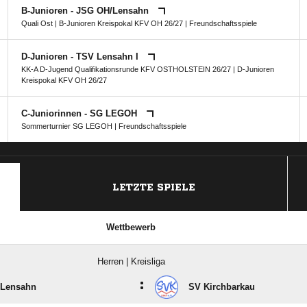
B-Junioren - JSG OH/​Lensahn
Quali Ost
|
B-Junioren Kreispokal KFV OH 26/27
| Freundschaftsspiele
D-Junioren - TSV Lensahn I
KK-A D-Jugend Qualifikationsrunde KFV OSTHOLSTEIN 26/27
|
D-Junioren
Kreispokal KFV OH 26/27
C-Juniorinnen - SG LEGOH
Sommerturnier SG LEGOH
| Freundschaftsspiele
ANZEIGE
LETZTE SPIELE
Wettbewerb
Herren | Kreisliga
:
 Lensahn
SV Kirchbarkau