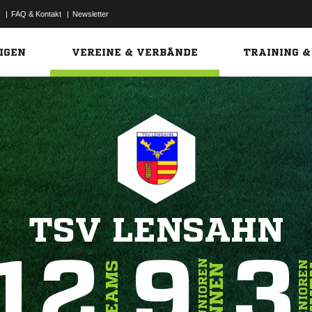
|
FAQ & Kontakt
|
Newsletter
Link
IGEN
VEREINE & VERBÄNDE
TRAINING &
TSV LENSAHN
12
9
3
JUNIOREN
SENIOREN
TEAMS
INNEN
I