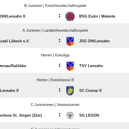
B-Junioren | Kreisfreundschaftsspiele
:
OH/​Lensahn II
BSG Eutin /​ Malente
A-Junioren | Landesfreundschaftsspiele
:
zadi Lübeck e.V.
JSG OH/​Lensahn
Herren | Kreisliga
:
ersau/​Kalübbe
TSV Lensahn
Herren | Kreisklasse B
:
Lensahn II
SC Cismar II
C-Juniorinnen | Vereinsturnier
:
ortuna St. Jürgen (11er)
SG LEGOH