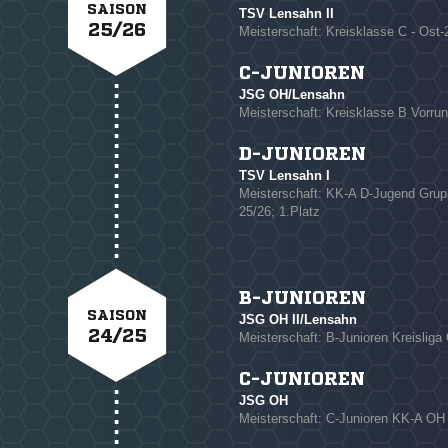
SAISON
TSV Lensahn II
25/26
Meisterschaft: Kreisklasse C - Ost-2
C-JUNIOREN
JSG OH/Lensahn
NACHRICHT SENDE
Meisterschaft: Kreisklasse B Vorru
* Pflichtfelder
D-JUNIOREN
TSV Lensahn I
Meisterschaft: KK-A D-Jugend G
25/26; 1.Platz
B-JUNIOREN
SAISON
JSG OH II/Lensahn
24/25
Meisterschaft: B-Junioren Kreisliga
C-JUNIOREN
JSG OH
Meisterschaft: C-Junioren KK-A OH 