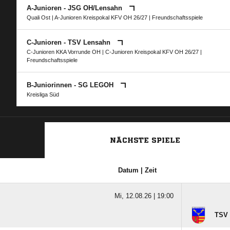
A-Junioren - JSG OH/​Lensahn
Quali Ost
|
A-Junioren Kreispokal KFV OH 26/27
| Freundschaftsspiele
C-Junioren - TSV Lensahn
C-Junioren KKA Vorrunde OH
|
C-Junioren Kreispokal KFV OH 26/27
|
Freundschaftsspiele
B-Juniorinnen - SG LEGOH
Kreisliga Süd
NÄCHSTE SPIELE
Datum | Zeit
Mi, 12.08.26 |
19:00
TSV