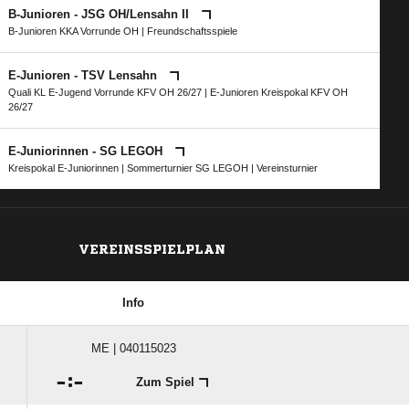
B-Junioren - JSG OH/​Lensahn II
B-Junioren KKA Vorrunde OH
| Freundschaftsspiele
E-Junioren - TSV Lensahn
Quali KL E-Jugend Vorrunde KFV OH 26/27
|
E-Junioren Kreispokal KFV OH
26/27
E-Juniorinnen - SG LEGOH
Kreispokal E-Juniorinnen
|
Sommerturnier SG LEGOH
|
Vereinsturnier
VEREINSSPIELPLAN
Info
ME | 040115023

:

Zum Spiel