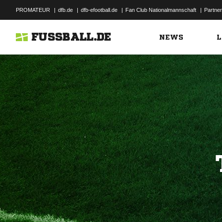
PROMATEUR
|
dfb.de
|
dfb-efootball.de
|
Fan Club Nationalmannschaft
|
Partner
FUSSBALL.DE
NEWS
L