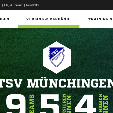
|
FAQ & Kontakt
|
Newsletter
Link
IGEN
VEREINE & VERBÄNDE
TRAINING &
TSV MÜNCHINGE
9
5
4
JUNIOREN
SENIOREN
TEAMS
INNEN
INNEN