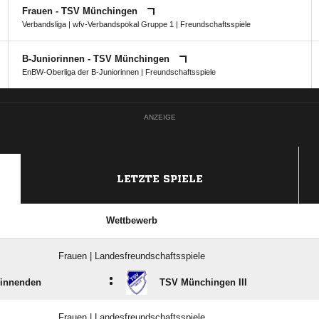
Frauen - TSV Münchingen
Verbandsliga
|
wfv-Verbandspokal Gruppe 1
| Freundschaftsspiele
B-Juniorinnen - TSV Münchingen
EnBW-Oberliga der B-Juniorinnen
| Freundschaftsspiele
ANZEIGE
LETZTE SPIELE
Wettbewerb
Frauen | Landesfreundschaftsspiele
:
innenden
TSV Münchingen III
Frauen | Landesfreundschaftsspiele