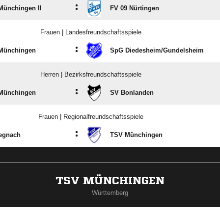
:
Münchingen II
FV 09 Nürtingen
Frauen | Landesfreundschaftsspiele
:
Münchingen
SpG Diedesheim/​Gundelsheim
Herren | Bezirksfreundschaftsspiele
:
Münchingen
SV Bonlanden
Frauen | Regionalfreundschaftsspiele
:
egnach
TSV Münchingen
TSV MÜNCHINGEN
Württemberg