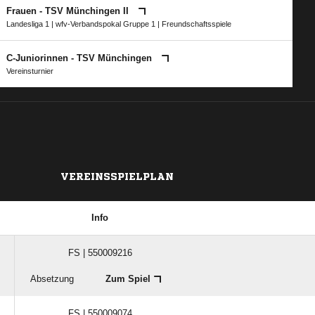
Frauen - TSV Münchingen II
Landesliga 1
|
wfv-Verbandspokal Gruppe 1
| Freundschaftsspiele
C-Juniorinnen - TSV Münchingen
Vereinsturnier
VEREINSSPIELPLAN
Info
FS | 550009216
Absetzung
Zum Spiel
FS | 550009074