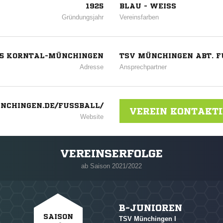
1925
BLAU - WEISS
Gründungsjahr
Vereinsfarben
825 KORNTAL-MÜNCHINGEN
TSV MÜNCHINGEN ABT. 
Adresse
Ansprechpartner
CHINGEN.DE/FUSSBALL/
VEREIN KONTAKT
Website
VEREINSERFOLGE
ab Saison 2021/2022
B-JUNIOREN
SAISON
TSV Münchingen I