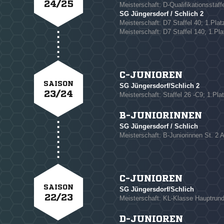
24/25
Meisterschaft: D-Qualifikationsstaffe
SG Jüngersdorf / Schlich 2
Meisterschaft: D7 Staffel 40; 1.Plat
Meisterschaft: D7 Staffel 140; 1.Pla
NACHRICHT SENDE
* Pflichtfelder
C-JUNIOREN
SAISON
SG Jüngersdorf/Schlich 2
23/24
Meisterschaft: Staffel 26 -C9; 1.Pla
B-JUNIORINNEN
SG Jüngersdorf / Schlich
Meisterschaft: B-Juniorinnen St. 2 
C-JUNIOREN
SAISON
SG Jüngersdorf/Schlich
22/23
Meisterschaft: KL-Klasse Hauptrunde
D-JUNIOREN