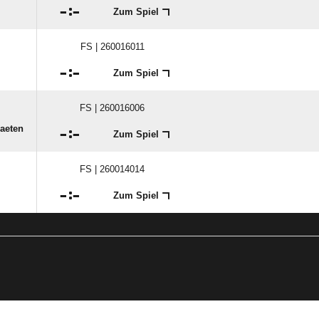

:

Zum Spiel
FS | 260016011

:

Zum Spiel
FS | 260016006
raeten

:

Zum Spiel
FS | 260014014

:

Zum Spiel