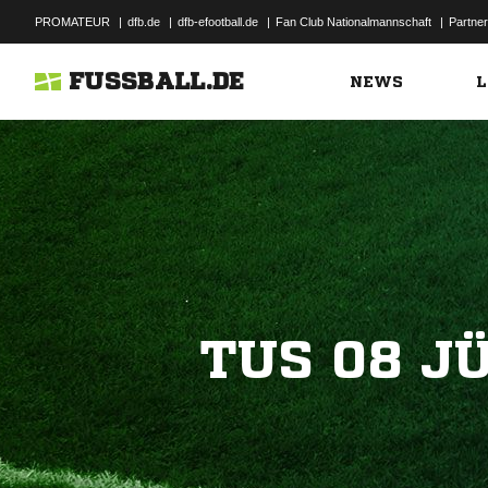
PROMATEUR
|
dfb.de
|
dfb-efootball.de
|
Fan Club Nationalmannschaft
|
Partner
FUSSBALL.DE
NEWS
L
TUS 08 J