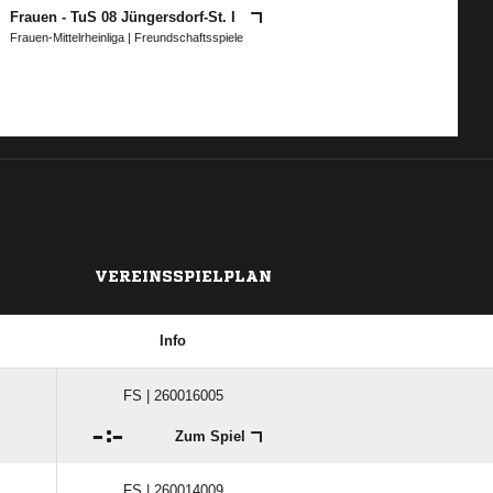
Frauen - TuS 08 Jüngersdorf-St. I
Frauen-Mittelrheinliga
| Freundschaftsspiele
VEREINSSPIELPLAN
Info
FS | 260016005

:

Zum Spiel
FS | 260014009