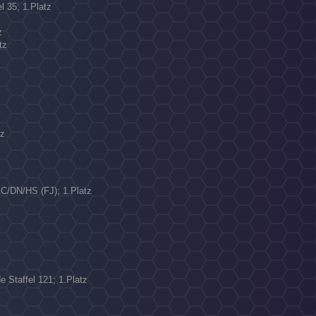
l 35; 1.Platz
z
tz
N
tz
AC/DN/HS (FJ); 1.Platz
 Staffel 121; 1.Platz