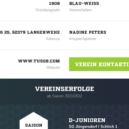
1908
BLAU-WEISS
Gründungsjahr
Vereinsfarben
 25, 52379 LANGERWEHE
NADINE PETERS
Adresse
Ansprechpartner
WWW.TUS08.COM
VEREIN KONTAKT
Website
VEREINSERFOLGE
erloch
ab Saison 2021/2022
D-JUNIOREN
SAISON
SG Jüngersdorf / Schlich 1