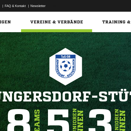
|
FAQ & Kontakt
|
Newsletter
Link
IGEN
VEREINE & VERBÄNDE
TRAINING &
ÜNGERSDORF-ST
8
5
3
JUNIOREN
SENIOREN
TEAMS
INNEN
INNEN