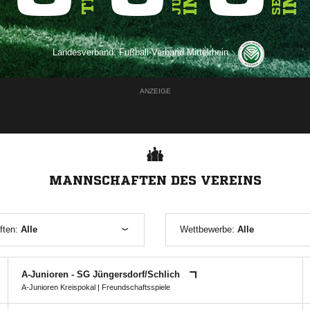
Landesverband:
Fußball-Verband Mittelrhein
ANZEIGE
MANNSCHAFTEN DES VEREINS
ften:
Alle
Wettbewerbe:
Alle
A-Junioren - SG Jüngersdorf/​Schlich
A-Junioren Kreispokal
| Freundschaftsspiele