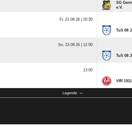
SG Germ
e.V.
Fr, 21.08.26 |
20:30
TuS 08 J
So, 23.08.26 |
12:00
TuS 08 J
13:00
VfR 1911
Legende