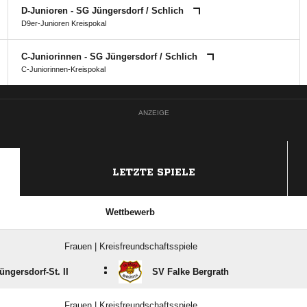
D-Junioren - SG Jüngersdorf /​ Schlich
D9er-Junioren Kreispokal
C-Juniorinnen - SG Jüngersdorf /​ Schlich
C-Juniorinnen-Kreispokal
ANZEIGE
LETZTE SPIELE
Wettbewerb
Frauen | Kreisfreundschaftsspiele
:
üngersdorf-St. II
SV Falke Bergrath
Frauen | Kreisfreundschaftsspiele