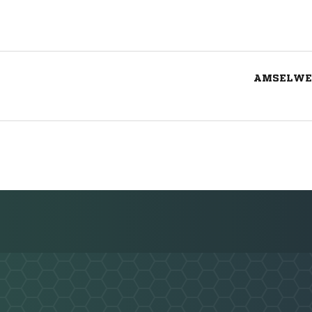
AMSELWEG
Nachricht an TuS 08 Jüngersdorf-Stütg