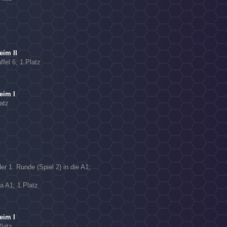
N
im II
ffel 6; 1.Platz
eim I
atz
r 1. Runde (Spiel 2) in die A1;
ga A1; 1.Platz
eim I
Platz