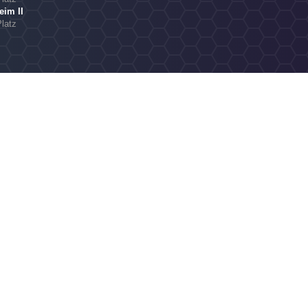
im II
Platz