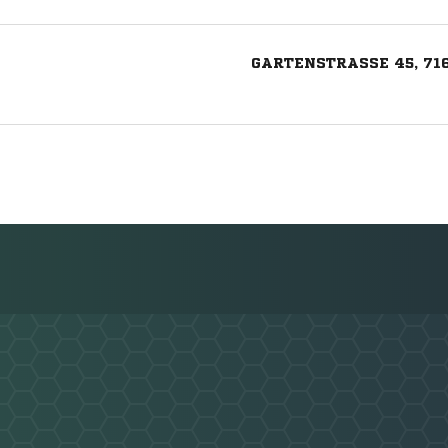
GARTENSTRASSE 45, 71
Nachricht an TuS Freiberg