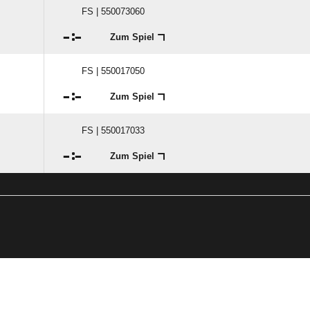
FS | 550073060

:

Zum Spiel
FS | 550017050

:

Zum Spiel
FS | 550017033

:

I
Zum Spiel