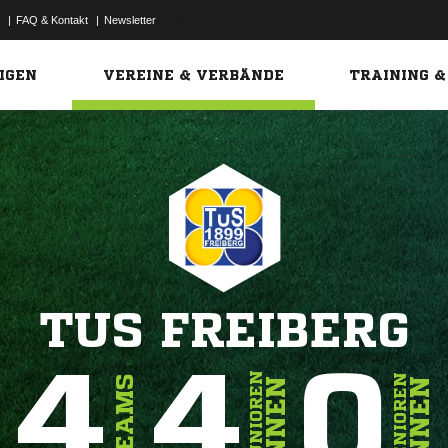
|
FAQ & Kontakt
|
Newsletter
Link
IGEN
VEREINE & VERBÄNDE
TRAINING &
TUS FREIBERG
4
4
0
JUNIOREN
SENIOREN
TEAMS
INNEN
INNEN