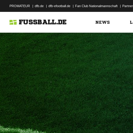
PROMATEUR
|
dfb.de
|
dfb-efootball.de
|
Fan Club Nationalmannschaft
|
Partner
FUSSBALL.DE
NEWS
L