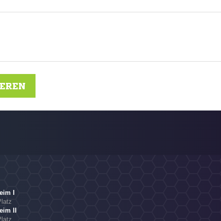
IEREN
eim I
Platz
im II
Platz