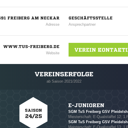
691 FREIBERG AM NECKAR
GESCHÄFTSSTELLE
Adresse
Ansprechpartner
WWW.TUS-FREIBERG.DE
VEREIN KONTAKT
Website
VEREINSERFOLGE
ab Saison 2021/2022
E-JUNIOREN
SAISON
SGM TuS Freiberg GSV Pleidelsh
24/25
Meisterschaft: E-Qualistaffel 12; 1.
SGM TuS Freiberg GSV Pleidelshe
Meisterschaft: E-Qualistaffel 13; 1.