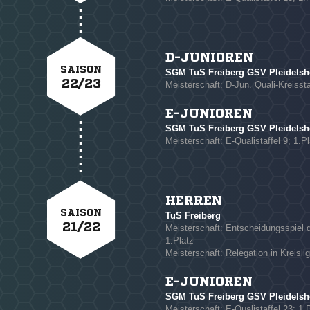
NACHRICHT SENDE
* Pflichtfelder
D-JUNIOREN
SAISON
SGM TuS Freiberg GSV Pleidelshe
22/23
Meisterschaft: D-Jun. Quali-Kreissta
E-JUNIOREN
SGM TuS Freiberg GSV Pleidelsh
Meisterschaft: E-Qualistaffel 9; 1.Pl
HERREN
SAISON
TuS Freiberg
21/22
Meisterschaft: Entscheidungsspiel de
1.Platz
Meisterschaft: Relegation in Kreisli
E-JUNIOREN
SGM TuS Freiberg GSV Pleidelsh
Meisterschaft: E-Qualistaffel 23; 1.