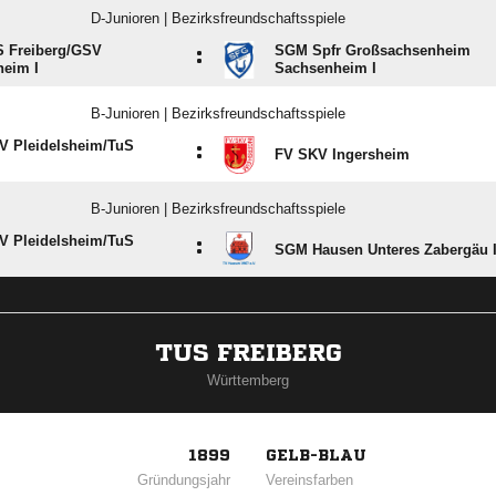
D-Junioren | Bezirksfreundschaftsspiele
 Freiberg/​GSV
SGM Spfr Großsachsenheim
:
heim I
Sachsenheim I
B-Junioren | Bezirksfreundschaftsspiele
 Pleidelsheim/​TuS
:
FV SKV Ingersheim
B-Junioren | Bezirksfreundschaftsspiele
 Pleidelsheim/​TuS
:
SGM Hausen Unteres Zabergäu 
TUS FREIBERG
Württemberg
1899
GELB-BLAU
Gründungsjahr
Vereinsfarben