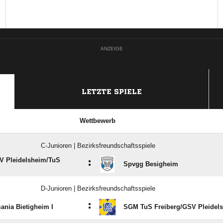
ANZEIGE
LETZTE SPIELE
Wettbewerb
C-Junioren | Bezirksfreundschaftsspiele
 Pleidelsheim/​TuS
:
Spvgg Besigheim
D-Junioren | Bezirksfreundschaftsspiele
:
nia Bietigheim I
SGM TuS Freiberg/​GSV Pleidels