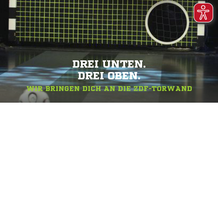
DREI UNTEN.
DREI OBEN.
WIR BRINGEN DICH AN DIE ZDF-TORWAND