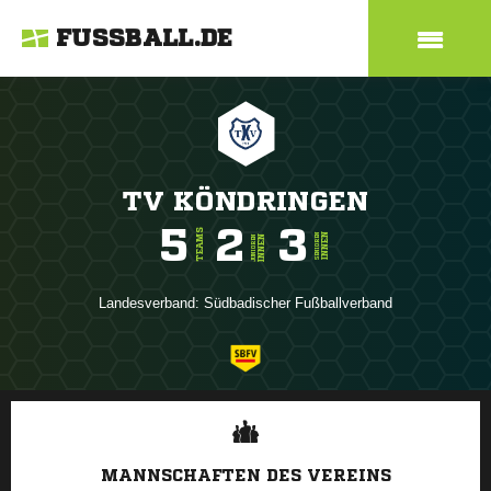
FUSSBALL.DE
TV KÖNDRINGEN
5
2
3
TEAMS
INNEN
SENIOREN
INNEN
JUNIOREN
Landesverband:
Südbadischer Fußballverband
ANZEIGE
MANNSCHAFTEN DES VEREINS