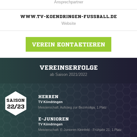
Ansprechpartner
WWW.TV-KOENDRINGEN-FUSSBALL.DE
Website
VEREIN KONTAKTIEREN
VEREINSERFOLGE
Nachricht an TV Köndringen
ab Saison 2021/2022
HERREN
SAISON
TV Köndringen
22/23
Meisterschaft: Aufstieg zur Bezirksliga; 1.Platz
E-JUNIOREN
TV Köndringen
Meisterschaft: E-Junioren Kleinfeld - Frühjahr 21; 1.Platz