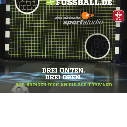
DREI UNTEN.
DREI OBEN.
WIR BRINGEN DICH AN DIE ZDF-TORWAND