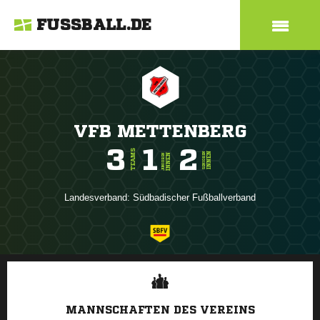
FUSSBALL.DE
VFB METTENBERG
3
1
2
TEAMS
INNEN
SENIOREN
INNEN
JUNIOREN
Landesverband:
Südbadischer Fußballverband
ANZEIGE
MANNSCHAFTEN DES VEREINS