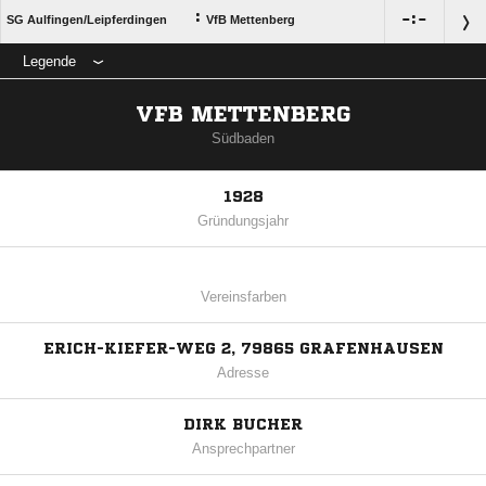
:

:

SG Aulfingen/​Leipferdingen
VfB Mettenberg
Legende
VFB METTENBERG
Südbaden
1928
Gründungsjahr
Vereinsfarben
ERICH-KIEFER-WEG 2, 79865 GRAFENHAUSEN
Adresse
DIRK BUCHER
Ansprechpartner