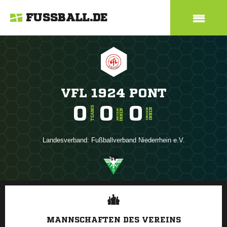
FUSSBALL.DE
VFL 1924 PONT
0
0
0
TEAMS
INNEN
SENIOREN
INNEN
JUNIOREN
Landesverband:
Fußballverband Niederrhein e.V.
ANZEIGE
MANNSCHAFTEN DES VEREINS