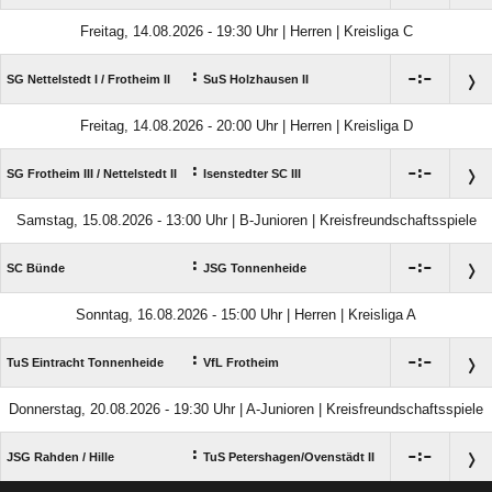
Freitag, 14.08.2026 - 19:30 Uhr | Herren | Kreisliga C
:

:

SG Nettelstedt I /​ Frotheim II
SuS Holzhausen II
Freitag, 14.08.2026 - 20:00 Uhr | Herren | Kreisliga D
:

:

SG Frotheim III /​ Nettelstedt II
Isenstedter SC III
Samstag, 15.08.2026 - 13:00 Uhr | B-Junioren | Kreisfreundschaftsspiele
:

:

SC Bünde
JSG Tonnenheide
Sonntag, 16.08.2026 - 15:00 Uhr | Herren | Kreisliga A
:

:

TuS Eintracht Tonnenheide
VfL Frotheim
Donnerstag, 20.08.2026 - 19:30 Uhr | A-Junioren | Kreisfreundschaftsspiele
:

:

JSG Rahden /​ Hille
TuS Petershagen/​Ovenstädt II