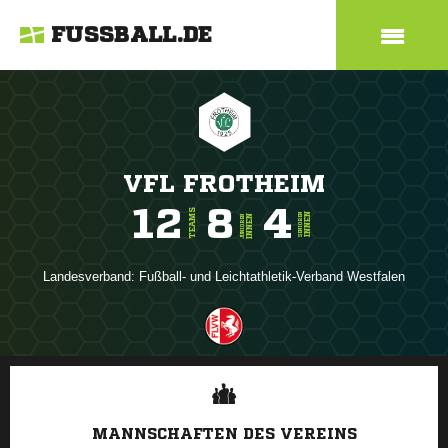
FUSSBALL.DE
VFL FROTHEIM
12
8
4
TEAMS
INNEN
SENIOREN
INNEN
JUNIOREN
Landesverband:
Fußball- und Leichtathletik-Verband Westfalen
ANZEIGE
MANNSCHAFTEN DES VEREINS