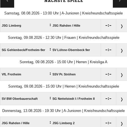
NÄCHSTE SPIELE
Samstag, 08.08.2026 - 13:00 Uhr | A-Junioren | Kreisfreundschaftsspiele
:

:

JSG Limberg
JSG Rahden /​ Hille
Sonntag, 09.08.2026 - 12:30 Uhr | Frauen | Kreisfreundschaftsspiele
:

:

SG Gehlenbeck/​Frotheim-9er
SV Löhne-Obernbeck 9er
Sonntag, 09.08.2026 - 15:00 Uhr | Herren | Kreisliga A
:

:

VfL Frotheim
SSV Pr. Ströhen
Sonntag, 09.08.2026 - 15:00 Uhr | Herren | Kreisfreundschaftsspiele
:

:

SV BW Oberbauerschaft
SG Nettelstedt I /​ Frotheim II
Donnerstag, 13.08.2026 - 19:30 Uhr | A-Junioren | Kreisfreundschaftsspiele
:

:

JSG Rahden /​ Hille
JSG Limberg 2