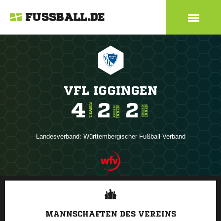
FUSSBALL.DE
VFL IGGINGEN
4
2
2
TEAMS
INNEN
SENIOREN
INNEN
JUNIOREN
Landesverband:
Württembergischer Fußball-Verband
ANZEIGE
MANNSCHAFTEN DES VEREINS