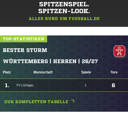
SPITZENSPIEL.
SPITZEN-LOOK.
ALLES RUND UM FUSSBALL.DE
TOP-STATISTIKEN
BESTER STURM
WÜRTTEMBERG | HERREN | 26/27
Platz
Mannschaft
Spiele
Tore
1.
6
FV Löchgau
1
ZUR KOMPLETTEN TABELLE