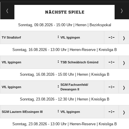
ANZEIGE
NÄCHSTE SPIELE
Sonntag, 09.08.2026 - 15:00 Uhr | Herren | Bezirkspokal
:

:

TV Straßdorf
VfL Iggingen
Sonntag, 16.08.2026 - 13:00 Uhr | Herren-Reserve | Kreisliga B
:

:

VfL Iggingen
TSB Schwäbisch Gmünd
Sonntag, 16.08.2026 - 15:00 Uhr | Herren | Kreisliga B
SGM Fachsenfeld/​
:

:

VfL Iggingen
Dewangen II
Sonntag, 23.08.2026 - 12:30 Uhr | Herren | Kreisliga B
:

:

SGM Lautern II/​Essingen III
VfL Iggingen
Sonntag, 23.08.2026 - 13:00 Uhr | Herren-Reserve | Kreisliga B