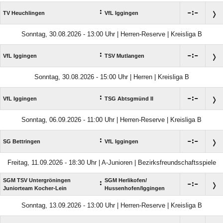
:

:

TV Heuchlingen
VfL Iggingen
Sonntag, 30.08.2026 - 13:00 Uhr | Herren-Reserve | Kreisliga B
:

:

VfL Iggingen
TSV Mutlangen
Sonntag, 30.08.2026 - 15:00 Uhr | Herren | Kreisliga B
:

:

VfL Iggingen
TSG Abtsgmünd II
Sonntag, 06.09.2026 - 11:00 Uhr | Herren-Reserve | Kreisliga B
:

:

SG Bettringen
VfL Iggingen
Freitag, 11.09.2026 - 18:30 Uhr | A-Junioren | Bezirksfreundschaftsspiele
SGM TSV Untergröningen
SGM Herlikofen/​
:

:

Juniorteam Kocher-Lein
Hussenhofen/​Iggingen
Sonntag, 13.09.2026 - 13:00 Uhr | Herren-Reserve | Kreisliga B