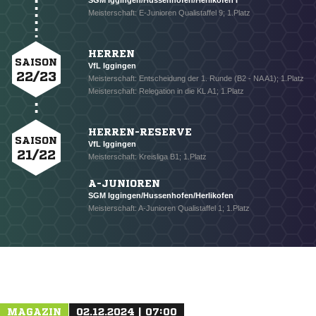
SGM Iggingen/Hussenhofen/Herlikofen I
Meisterschaft: E-Junioren Qualistaffel 9; 1.Platz
HERREN
SAISON
VfL Iggingen
22/23
Meisterschaft: Entscheidung der 1. Runde (B2 - NA A1); 1.Platz
Meisterschaft: Relegation in die KL A1; 1.Platz
HERREN-RESERVE
SAISON
VfL Iggingen
21/22
Meisterschaft: Kreisliga B1; 1.Platz
NACHRICHT SENDEN
A-JUNIOREN
* Pflichtfelder
SGM Iggingen/Hussenhofen/Herlikofen
Meisterschaft: A-Junioren Qualistaffel 1; 1.Platz
MAGAZIN
02.12.2024 | 07:00