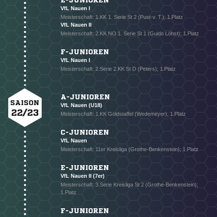
E-JUNIOREN
VfL Nauen I
Meisterschaft: 1.KK 1. Serie St 2 (Pust-v. T.); 1.Platz
VfL Nauen II
Meisterschaft: 2.KK NO 1. Serie St 1 (Guido Löhst); 1.Platz
F-JUNIOREN
VfL Nauen I
Meisterschaft: 2.Serie 2.KK St D (Peters); 1.Platz
A-JUNIOREN
SAISON
VfL Nauen (U18)
22/23
Meisterschaft: 1.KK Goldstaffel (Wedemeyer); 1.Platz
C-JUNIOREN
VfL Nauen
Meisterschaft: 11er Kreisliga (Grothe-Benkenstein); 1.Platz
E-JUNIOREN
VfL Nauen II (7er)
Meisterschaft: 3.Serie Kreisliga St 2 (Grothe-Benkenstein);
1.Platz
F-JUNIOREN