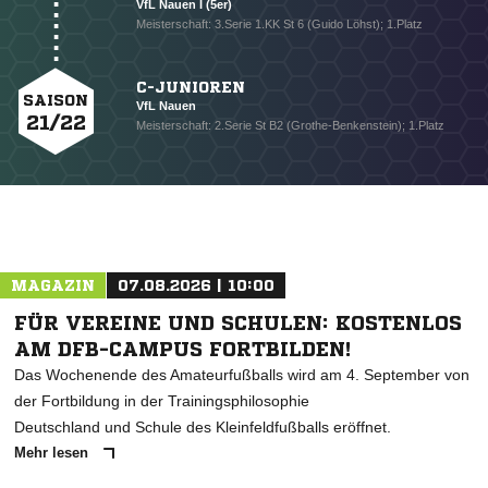
VfL Nauen I (5er)
Meisterschaft: 3.Serie 1.KK St 6 (Guido Löhst); 1.Platz
C-JUNIOREN
SAISON
VfL Nauen
21/22
Meisterschaft: 2.Serie St B2 (Grothe-Benkenstein); 1.Platz
MAGAZIN
07.08.2026 | 10:00
FÜR VEREINE UND SCHULEN: KOSTENLOS
AM DFB-CAMPUS FORTBILDEN!
Das Wochenende des Amateurfußballs wird am 4. September von
der Fortbildung in der Trainingsphilosophie
Deutschland und Schule des Kleinfeldfußballs eröffnet.
Mehr lesen