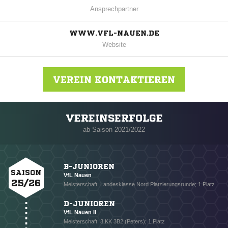
Ansprechpartner
WWW.VFL-NAUEN.DE
Website
VEREIN KONTAKTIEREN
VEREINSERFOLGE
Nachricht an VfL Nauen
ab Saison 2021/2022
B-JUNIOREN
SAISON
VfL Nauen
25/26
Meisterschaft: Landesklasse Nord Platzierungsrunde; 1.Platz
D-JUNIOREN
VfL Nauen II
Meisterschaft: 3.KK 3B2 (Peters); 1.Platz