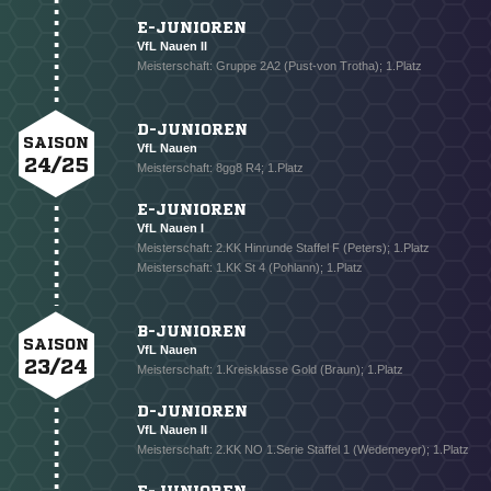
E-JUNIOREN
VfL Nauen II
Meisterschaft: Gruppe 2A2 (Pust-von Trotha); 1.Platz
D-JUNIOREN
SAISON
VfL Nauen
24/25
Meisterschaft: 8gg8 R4; 1.Platz
E-JUNIOREN
VfL Nauen I
Meisterschaft: 2.KK Hinrunde Staffel F (Peters); 1.Platz
Meisterschaft: 1.KK St 4 (Pohlann); 1.Platz
NACHRICHT SENDEN
B-JUNIOREN
SAISON
VfL Nauen
* Pflichtfelder
23/24
Meisterschaft: 1.Kreisklasse Gold (Braun); 1.Platz
D-JUNIOREN
VfL Nauen II
Meisterschaft: 2.KK NO 1.Serie Staffel 1 (Wedemeyer); 1.Platz