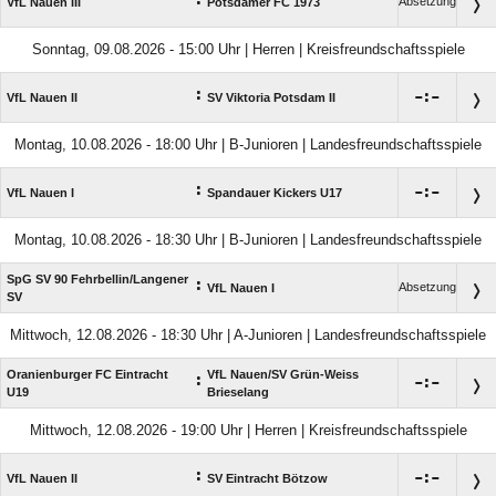
:
Absetzung
VfL Nauen III
Potsdamer FC 1973
Sonntag, 09.08.2026 - 15:00 Uhr | Herren | Kreisfreundschaftsspiele
:

:

VfL Nauen II
SV Viktoria Potsdam II
Montag, 10.08.2026 - 18:00 Uhr | B-Junioren | Landesfreundschaftsspiele
:

:

VfL Nauen I
Spandauer Kickers U17
Montag, 10.08.2026 - 18:30 Uhr | B-Junioren | Landesfreundschaftsspiele
SpG SV 90 Fehrbellin/​Langener
:
Absetzung
VfL Nauen I
SV
Mittwoch, 12.08.2026 - 18:30 Uhr | A-Junioren | Landesfreundschaftsspiele
Oranienburger FC Eintracht
VfL Nauen/​SV Grün-Weiss
:

:

U19
Brieselang
Mittwoch, 12.08.2026 - 19:00 Uhr | Herren | Kreisfreundschaftsspiele
:

:

VfL Nauen II
SV Eintracht Bötzow