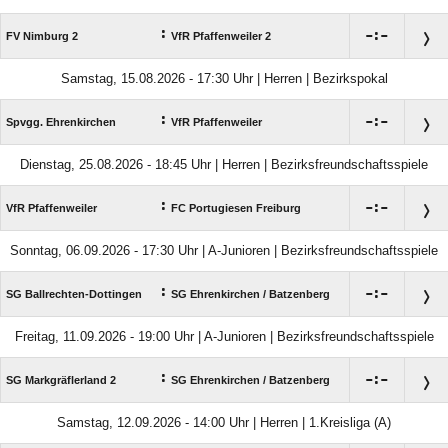
:

:

FV Nimburg 2
VfR Pfaffenweiler 2
Samstag, 15.08.2026 - 17:30 Uhr | Herren | Bezirkspokal
:

:

Spvgg. Ehrenkirchen
VfR Pfaffenweiler
Dienstag, 25.08.2026 - 18:45 Uhr | Herren | Bezirksfreundschaftsspiele
:

:

VfR Pfaffenweiler
FC Portugiesen Freiburg
Sonntag, 06.09.2026 - 17:30 Uhr | A-Junioren | Bezirksfreundschaftsspiele
:

:

SG Ballrechten-Dottingen
SG Ehrenkirchen /​ Batzenberg
Freitag, 11.09.2026 - 19:00 Uhr | A-Junioren | Bezirksfreundschaftsspiele
:

:

SG Markgräflerland 2
SG Ehrenkirchen /​ Batzenberg
Samstag, 12.09.2026 - 14:00 Uhr | Herren | 1.Kreisliga (A)