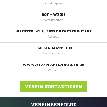
Gründungsjahr
ROT - WEISS
Vereinsfarben
WEINSTR. 41 A, 79292 PFAFFENWEILER
Adresse
FLORAN MATTHISS
Ansprechpartner
WWW.VFR-PFAFFENWEILER.DE
Website
VEREIN KONTAKTIEREN
VEREINSERFOLGE
Nachricht an VfR Pfaffenweiler