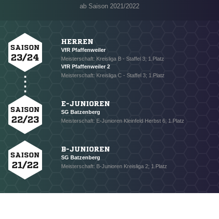
ab Saison 2021/2022
HERREN
SAISON
VfR Pfaffenweiler
23/24
Meisterschaft: Kreisliga B - Staffel 3; 1.Platz
VfR Pfaffenweiler 2
Meisterschaft: Kreisliga C - Staffel 3; 1.Platz
E-JUNIOREN
SAISON
SG Batzenberg
22/23
Meisterschaft: E-Junioren Kleinfeld Herbst 6; 1.Platz
B-JUNIOREN
SAISON
SG Batzenberg
21/22
Meisterschaft: B-Junioren Kreisliga 2; 1.Platz