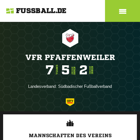
FUSSBALL.DE
VFR PFAFFENWEILER
7
5
2
TEAMS
INNEN
SENIOREN
INNEN
JUNIOREN
Landesverband:
Südbadischer Fußballverband
ANZEIGE
MANNSCHAFTEN DES VEREINS