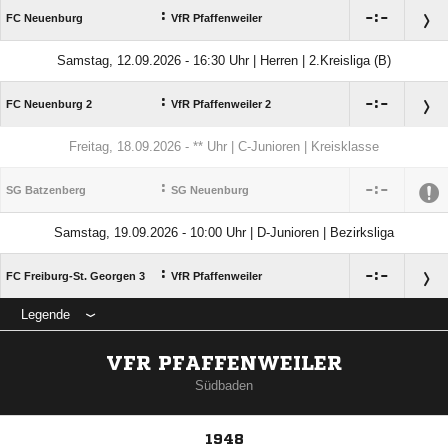
:

:

FC Neuenburg
VfR Pfaffenweiler
Samstag, 12.09.2026 - 16:30 Uhr | Herren | 2.Kreisliga (B)
:

:

FC Neuenburg 2
VfR Pfaffenweiler 2
Freitag, 18.09.2026 - ** Uhr | C-Junioren | Kreisklasse
:

:

SG Batzenberg
SG Neuenburg
Samstag, 19.09.2026 - 10:00 Uhr | D-Junioren | Bezirksliga
:

:

FC Freiburg-St. Georgen 3
VfR Pfaffenweiler
Legende
VFR PFAFFENWEILER
Südbaden
1948