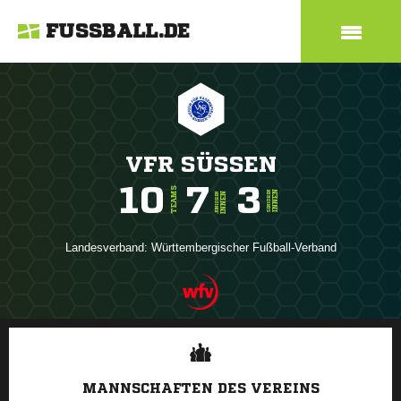
FUSSBALL.DE
VFR SÜSSEN
10
7
3
TEAMS
INNEN
SENIOREN
INNEN
JUNIOREN
Landesverband:
Württembergischer Fußball-Verband
ANZEIGE
MANNSCHAFTEN DES VEREINS