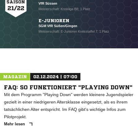
SAISON
VfR Süssen
21/22
Meisterschaft: Kreisliga B8; 1.Platz
E-JUNIOREN
SGM VfR Süßen/Gingen
Meisterschaft: E-Junioren Kreisstaffel 7; 1.Platz
NACHRICHT SENDEN
* Pflichtfelder
MAGAZIN
02.12.2024 | 07:00
FAQ: SO FUNKTIONIERT "PLAYING DOWN"
Mit dem Programm "Playing Down" werden kleinere Jugendspieler
gezielt in einer niedrigeren Altersklasse eingesetzt, als es ihrem
tatsächlichen Alter entspricht. Im FAQ gibt's wichtige Infos zum
Pilotprojekt.
Mehr lesen