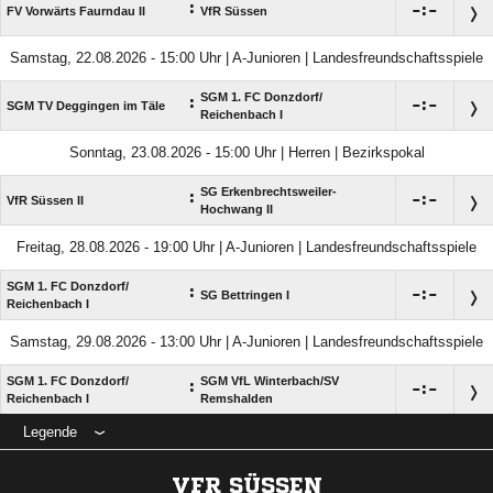
:

:

FV Vorwärts Faurndau II
VfR Süssen
Samstag, 22.08.2026 - 15:00 Uhr | A-Junioren | Landesfreundschaftsspiele
SGM 1. FC Donzdorf/​
:

:

SGM TV Deggingen im Täle
Reichenbach I
Sonntag, 23.08.2026 - 15:00 Uhr | Herren | Bezirkspokal
SG Erkenbrechtsweiler-
:

:

VfR Süssen II
Hochwang II
Freitag, 28.08.2026 - 19:00 Uhr | A-Junioren | Landesfreundschaftsspiele
SGM 1. FC Donzdorf/​
:

:

SG Bettringen I
Reichenbach I
Samstag, 29.08.2026 - 13:00 Uhr | A-Junioren | Landesfreundschaftsspiele
SGM 1. FC Donzdorf/​
SGM VfL Winterbach/​SV
:

:

Reichenbach I
Remshalden
Legende
VFR SÜSSEN