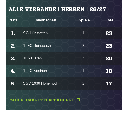
ALLE VERBÄNDE | HERREN | 26/27
Platz
Mannschaft
Spiele
Tore
1.
23
SG Hünstetten
1
2.
23
1. FC Heinebach
2
3.
20
TuS Bisten
3
4.
18
1. FC Kiedrich
1
5.
17
SSV 1930 Höheinöd
2
ZUR KOMPLETTEN TABELLE