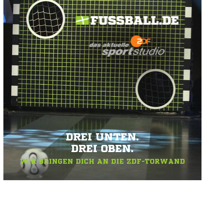
DREI UNTEN.
DREI OBEN.
WIR BRINGEN DICH AN DIE ZDF-TORWAND