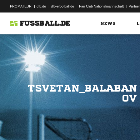
PROMATEUR
|
dfb.de
|
dfb-efootball.de
|
Fan Club Nationalmannschaft
|
Partner
FUSSBALL.DE
NEWS
L
TSVETAN_BALABAN
OV