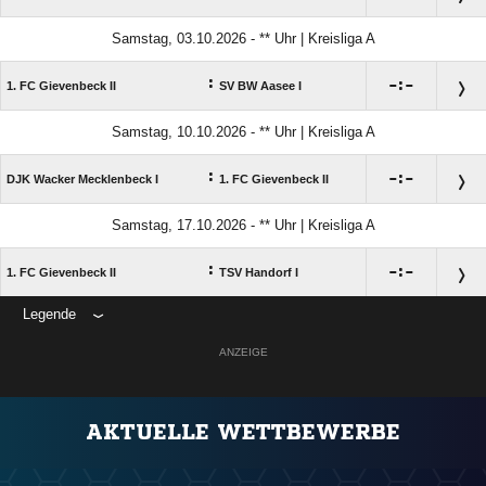
Samstag, 03.10.2026 - ** Uhr | Kreisliga A
:

:

1. FC Gievenbeck II
SV BW Aasee I
Samstag, 10.10.2026 - ** Uhr | Kreisliga A
:

:

DJK Wacker Mecklenbeck I
1. FC Gievenbeck II
Samstag, 17.10.2026 - ** Uhr | Kreisliga A
:

:

1. FC Gievenbeck II
TSV Handorf I
Legende
ANZEIGE
AKTUELLE WETTBEWERBE