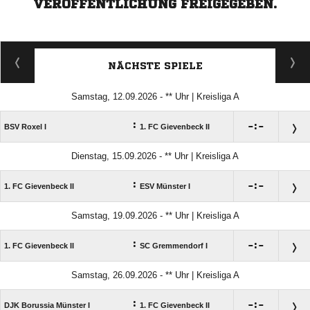
VERÖFFENTLICHUNG FREIGEGEBEN.
NÄCHSTE SPIELE
Samstag, 12.09.2026 - ** Uhr | Kreisliga A
:

:

BSV Roxel I
1. FC Gievenbeck II
Dienstag, 15.09.2026 - ** Uhr | Kreisliga A
:

:

1. FC Gievenbeck II
ESV Münster I
Samstag, 19.09.2026 - ** Uhr | Kreisliga A
:

:

1. FC Gievenbeck II
SC Gremmendorf I
Samstag, 26.09.2026 - ** Uhr | Kreisliga A
:

:

DJK Borussia Münster I
1. FC Gievenbeck II