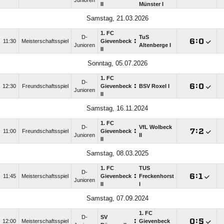
Junioren
II
Münster I
Samstag, 21.03.2026
1. FC
D-
TuS
:

:

11:30
Meisterschaftsspiel
Gievenbeck
Junioren
Altenberge I
II
Sonntag, 05.07.2026
1. FC
D-
:

:

12:30
Freundschaftsspiel
Gievenbeck
BSV Roxel I
Junioren
II
Samstag, 16.11.2024
1. FC
D-
VfL Wolbeck
:

:

11:00
Freundschaftsspiel
Gievenbeck
Junioren
II
II
Samstag, 08.03.2025
1. FC
TUS
D-
:

:

11:45
Meisterschaftsspiel
Gievenbeck
Freckenhorst
Junioren
II
I
Samstag, 07.09.2024
1. FC
D-
SV
:

:

12:00
Meisterschaftsspiel
Gievenbeck