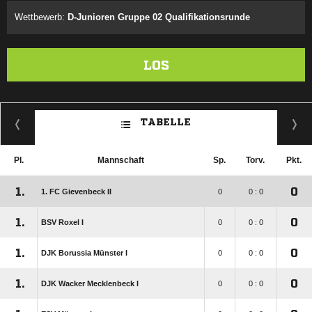
Wettbewerb:
D-Junioren Gruppe 02 Qualifikationsrunde
LOS
TABELLE
Pl.
Mannschaft
Sp.
Torv.
Pkt.
1.
0
1. FC Gievenbeck II
0
0 : 0
1.
0
BSV Roxel I
0
0 : 0
1.
0
DJK Borussia Münster I
0
0 : 0
1.
0
DJK Wacker Mecklenbeck I
0
0 : 0