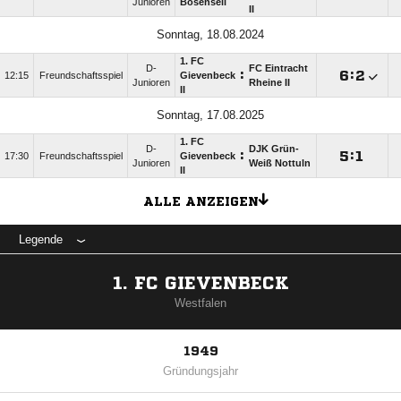
Junioren
Bösensell
II
Sonntag, 18.08.2024
1. FC
D-
FC Eintracht
:

:

12:15
Freundschaftsspiel
Gievenbeck
Junioren
Rheine II
II
Sonntag, 17.08.2025
1. FC
D-
DJK Grün-
:

:

17:30
Freundschaftsspiel
Gievenbeck
Junioren
Weiß Nottuln
II
ALLE ANZEIGEN
Legende
1. FC GIEVENBECK
Westfalen
1949
Gründungsjahr