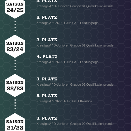
2. PLATZ
SAISON
Kreisliga A / D-Junioren Gruppe 01 Qualifikationsrunde
24/25
5. PLATZ
Kreisliga A / 02RR D-Jun Gr. 2 Leistungsliga
2. PLATZ
SAISON
Kreisliga A / D-Junioren Gruppe 01 Qualifikationsrunde
23/24
4. PLATZ
Kreisliga A / 02RR D-Jun Gr. 2 Leistungsliga
3. PLATZ
SAISON
Kreisliga A / D-Junioren Gruppe 02 Qualifikationsrunde
22/23
5. PLATZ
Kreisliga A / 03RR D-Jun Gr. 1 Kreisliga
3. PLATZ
SAISON
Kreisliga A / D-Junioren Gruppe 02 Qualifikationsrunde
21/22