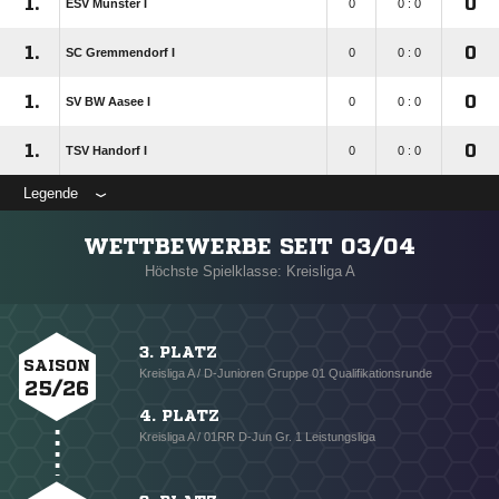
1.
0
ESV Münster I
0
0 : 0
1.
0
SC Gremmendorf I
0
0 : 0
1.
0
SV BW Aasee I
0
0 : 0
1.
0
TSV Handorf I
0
0 : 0
Legende
WETTBEWERBE SEIT 03/04
Höchste Spielklasse: Kreisliga A
3. PLATZ
SAISON
Kreisliga A / D-Junioren Gruppe 01 Qualifikationsrunde
25/26
4. PLATZ
Kreisliga A / 01RR D-Jun Gr. 1 Leistungsliga