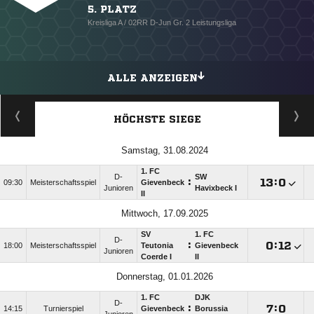
5. PLATZ
Kreisliga A / 02RR D-Jun Gr. 2 Leistungsliga
ALLE ANZEIGEN
HÖCHSTE SIEGE
Samstag, 31.08.2024
1. FC
D-
SW
:

:

09:30
Meisterschaftsspiel
Gievenbeck
Junioren
Havixbeck I
II
Mittwoch, 17.09.2025
SV
1. FC
D-
:

:

18:00
Meisterschaftsspiel
Teutonia
Gievenbeck
Junioren
Coerde I
II
Donnerstag, 01.01.2026
1. FC
DJK
D-
:

:

14:15
Turnierspiel
Gievenbeck
Borussia