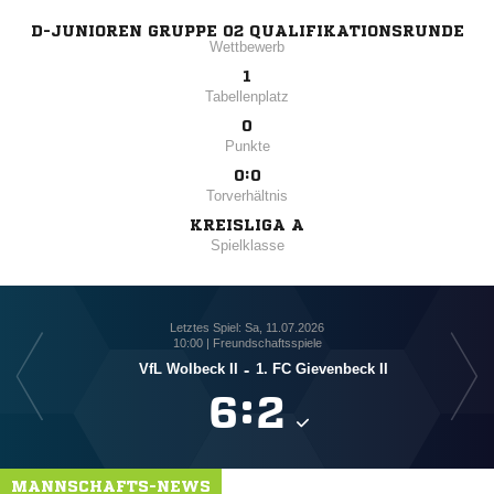
D-JUNIOREN GRUPPE 02 QUALIFIKATIONSRUNDE
Wettbewerb
1
Tabellenplatz
0
Punkte
0:0
Torverhältnis
KREISLIGA A
Spielklasse
Letztes Spiel: Sa, 11.07.2026
10:00 | Freundschaftsspiele
VfL Wolbeck II
-
1. FC Gievenbeck II

:

MANNSCHAFTS-NEWS