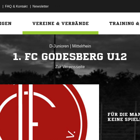
|
FAQ & Kontakt
|
Newsletter
Link
IGEN
VEREINE & VERBÄNDE
TRAINING &
D-Junioren
|
Mittelrhein
1. FC GODESBERG U12
Zur Vereinsseite
FÜR DIE MAN
KEINE SPIEL