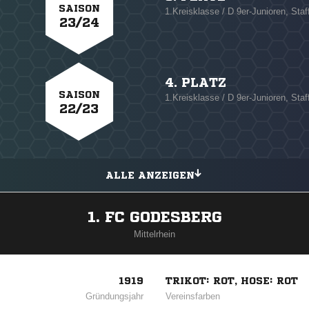
SAISON
1.Kreisklasse / D 9er-Junioren, Staf
23/24
4. PLATZ
SAISON
1.Kreisklasse / D 9er-Junioren, Staf
22/23
ALLE ANZEIGEN
1. FC GODESBERG
Mittelrhein
1919
TRIKOT: ROT, HOSE: ROT
Gründungsjahr
Vereinsfarben