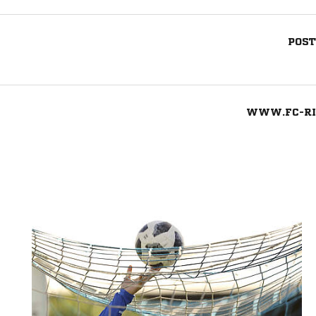
POST
WWW.FC-RI
Nachricht an 1. FC Godesberg