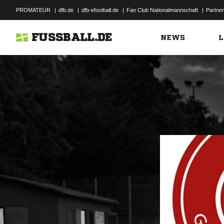
PROMATEUR
|
dfb.de
|
dfb-efootball.de
|
Fan Club Nationalmannschaft
|
Partner
FUSSBALL.DE
NEWS
L