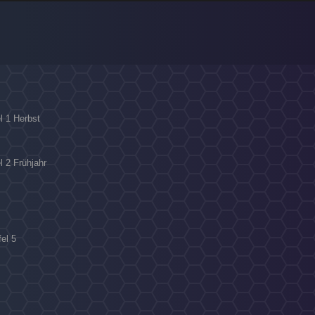
l 1 Herbst
l 2 Frühjahr
fel 5