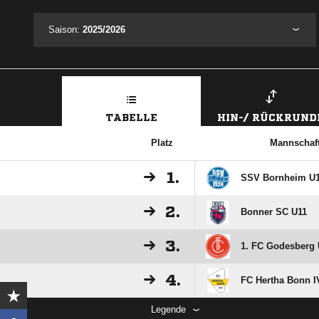
Saison:
2025/2026
TABELLE
HIN-/ RÜCKRUND
Platz
Mannschaf
1.
SSV Bornheim U
2.
Bonner SC U11
3.
1. FC Godesberg
4.
FC Hertha Bonn I
Legende