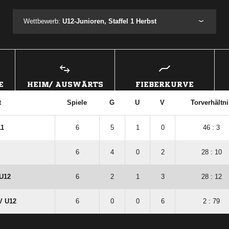
Wettbewerb:
U12-Junioren, Staffel 1 Herbst
E
HEIM/ AUSWÄRTS
FIEBERKURVE
t
Spiele
G
U
V
Torverhältni
11
6
5
1
0
46 : 3
6
4
0
2
28 : 10
 U12
6
2
1
3
28 : 12
V U12
6
0
0
6
2 : 79