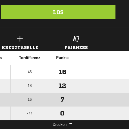
LOS
KREUZTABELLE
FAIRNESS
s
Tordifferenz
Punkte
16
43
12
18
7
16
0
-77
Drucken