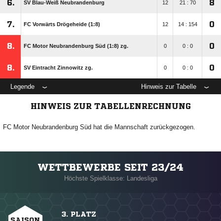
6.
8
SV Blau-Weiß Neubrandenburg
12
21 : 70
7.
0
FC Vorwärts Drögeheide (1:8)
12
14 : 154
8.
0
FC Motor Neubrandenburg Süd (1:8) zg.
0
0 : 0
8.
0
SV Eintracht Zinnowitz zg.
0
0 : 0
Legende
Hinweis zur Tabelle
HINWEIS ZUR TABELLENRECHNUNG
FC Motor Neubrandenburg Süd hat die Mannschaft zurückgezogen.
WETTBEWERBE SEIT 23/24
Höchste Spielklasse: Landesliga
3. PLATZ
SAISON