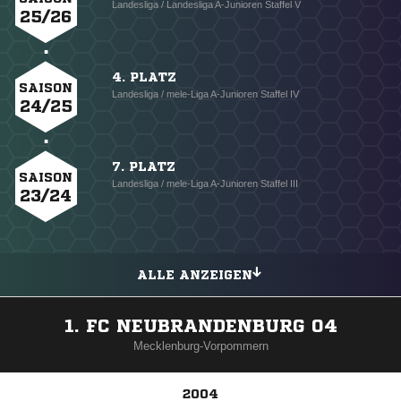
Landesliga / Landesliga A-Junioren Staffel V
25/26
4. PLATZ
SAISON
Landesliga / mele-Liga A-Junioren Staffel IV
24/25
7. PLATZ
SAISON
Landesliga / mele-Liga A-Junioren Staffel III
23/24
ALLE ANZEIGEN
1. FC NEUBRANDENBURG 04
Mecklenburg-Vorpommern
2004