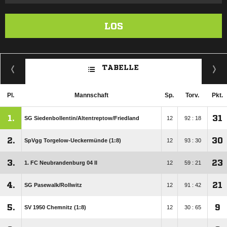
LOS
TABELLE
Pl.
Mannschaft
Sp.
Torv.
Pkt.
1.
31
SG Siedenbollentin/​Altentreptow/​Friedland
12
92 : 18
2.
30
SpVgg Torgelow-Ueckermünde (1:8)
12
93 : 30
3.
23
1. FC Neubrandenburg 04 II
12
59 : 21
4.
21
SG Pasewalk/​Rollwitz
12
91 : 42
5.
9
SV 1950 Chemnitz (1:8)
12
30 : 65