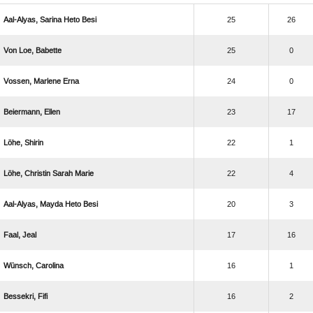
   
25
26
  
25
0
  
24
0
 
23
17
 
22
1
   
22
4
   
20
3
 
17
16
 
16
1
 
16
2