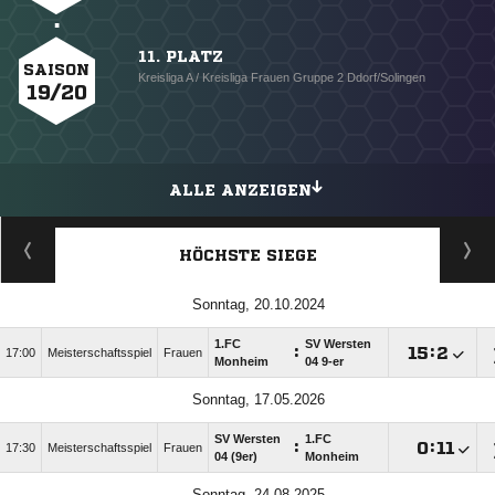
11. PLATZ
SAISON
Kreisliga A / Kreisliga Frauen Gruppe 2 Ddorf/Solingen
19/20
ALLE ANZEIGEN
HÖCHSTE SIEGE
Sonntag, 20.10.2024
1.FC
SV Wersten
:

:

17:00
Meisterschaftsspiel
Frauen
Monheim
04 9-er
Sonntag, 17.05.2026
SV Wersten
1.FC
:

:

17:30
Meisterschaftsspiel
Frauen
04 (9er)
Monheim
Sonntag, 24.08.2025