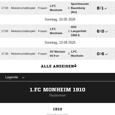
Sportfreunde
1.FC
:

:

17:00
Meisterschaftsspiel
Frauen
Baumberg
Monheim
(9er)
Sonntag, 10.05.2026
HSV
1.FC
:

:

17:00
Meisterschaftsspiel
Frauen
Langenfeld
Monheim
1959 II.
Sonntag, 13.04.2025
SV Wersten
1.FC
:

:

17:30
Meisterschaftsspiel
Frauen
04 9-er
Monheim
ALLE ANZEIGEN
Legende
1.FC MONHEIM 1910
Niederrhein
1910
Gründungsjahr