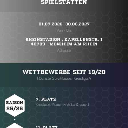
SPIELSTÄTTEN
01.07.2026 ​ 30.06.2027
Von - Bis
RHEINSTADION , KAPELLENSTR. 1
40789 MONHEIM AM RHEIN
Adresse
WETTBEWERBE SEIT 19/20
Höchste Spielklasse: Kreisliga A
7. PLATZ
SAISON
Kreisliga A / Frauen-Kreisliga Gruppe 1
25/26
11. PLATZ