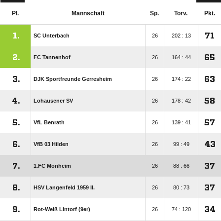
Pl.
Mannschaft
Sp.
Torv.
Pkt.
1.
71
SC Unterbach
26
202 : 13
2.
65
FC Tannenhof
26
164 : 44
3.
63
DJK Sportfreunde Gerresheim
26
174 : 22
4.
58
Lohausener SV
26
178 : 42
5.
57
VfL Benrath
26
139 : 41
6.
43
VfB 03 Hilden
26
99 : 49
7.
37
1.FC Monheim
26
88 : 66
8.
37
HSV Langenfeld 1959 II.
26
80 : 73
9.
34
Rot-Weiß Lintorf (9er)
26
74 : 120