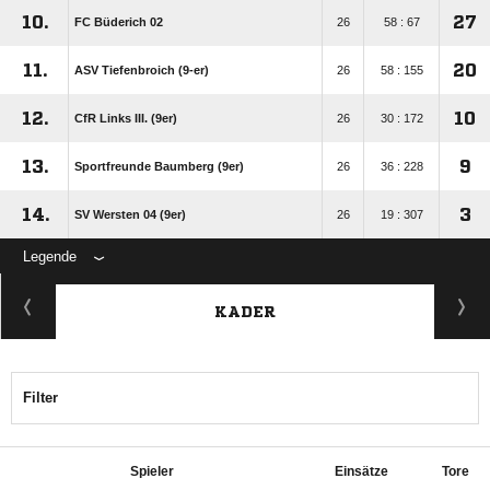
10.
27
FC Büderich 02
26
58 : 67
11.
20
ASV Tiefenbroich (9-er)
26
58 : 155
12.
10
CfR Links III. (9er)
26
30 : 172
13.
9
Sportfreunde Baumberg (9er)
26
36 : 228
14.
3
SV Wersten 04 (9er)
26
19 : 307
Legende
KADER
Filter
Spieler
Einsätze
Tore