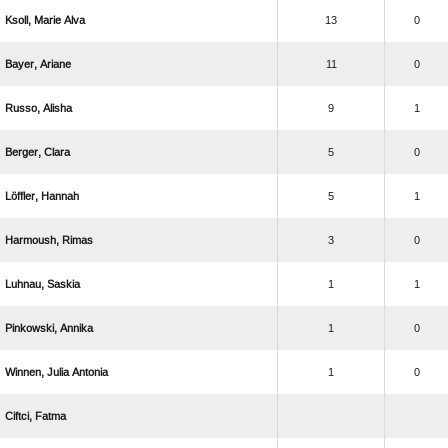
  
13
0
 
11
0
 
9
1
 
5
0
 
5
1
 
3
0
 
1
1
 
1
0
  
1
0
 