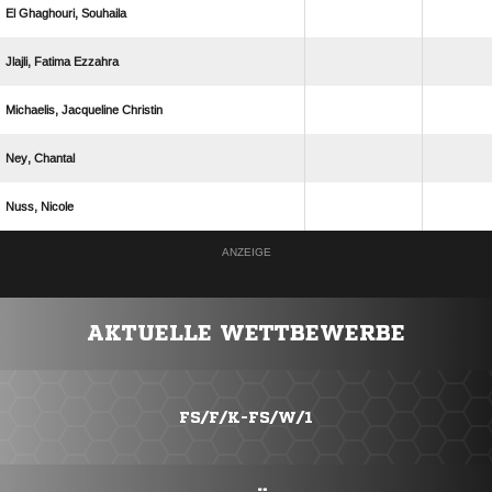
  
  
  
 
 
ANZEIGE
AKTUELLE WETTBEWERBE
FS/F/K-FS/W/1