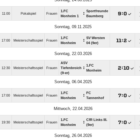
1.FC
Sportfreunde
:

:

11:00
Pokalspiel
Frauen
Monheim 1
Baumberg
Sonntag, 09.11.2025
1.FC
SV Wersten
:

:

17:00
Meisterschaftsspiel
Frauen
Monheim
04 (9er)
Sonntag, 22.03.2026
ASV
1.FC
:

:

12:30
Meisterschaftsspiel
Frauen
Tiefenbroich
Monheim
(9-er)
Sonntag, 06.04.2025
1.FC
FC
:

:

17:00
Meisterschaftsspiel
Frauen
Monheim
Tannenhof
Mittwoch, 22.04.2026
1.FC
CfR Links III.
:

:

19:30
Meisterschaftsspiel
Frauen
Monheim
(9er)
Sonntag, 26.04.2026