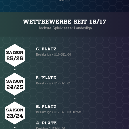
WETTBEWERBE SEIT 16/17
Höchste Spielklasse: Landesliga
6. PLATZ
SAISON
Bezirksliga / U16-BZL 04
25/26
5. PLATZ
SAISON
Bezirksliga / U17-BZL 01
24/25
6. PLATZ
SAISON
Bezirksliga / U17-BZL 03 Herbst
23/24
4. PLATZ
Kreisliga / U17-KL 02