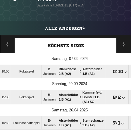
Bezirksliga / B-BZL 15 (U17) o. A.
ALLE ANZEIGEN
HÖCHSTE SIEGE
Samstag, 07.09.2024
B-
Blankenese
Alsterbrüder
:

:

10:00
Pokalspiel
Junioren
2.B (A2)
1.B (A1)
Sonntag, 29.09.2024
Kummerfeld/​
B-
Alsterbrüder
:

:

15:30
Pokalspiel
Borstel 1.B
Junioren
1.B (A1)
(A1) SG
Samstag, 26.04.2025
B-
Alsterbrüder
Sternschanze
:

:

16:30
Freundschaftsspiel
Junioren
1.B (A1)
3.B (A2)