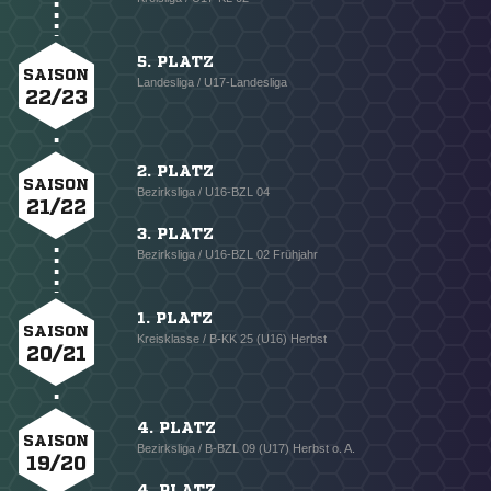
5. PLATZ
SAISON
Landesliga / U17-Landesliga
22/23
2. PLATZ
SAISON
Bezirksliga / U16-BZL 04
21/22
3. PLATZ
Bezirksliga / U16-BZL 02 Frühjahr
1. PLATZ
SAISON
Kreisklasse / B-KK 25 (U16) Herbst
20/21
4. PLATZ
SAISON
Bezirksliga / B-BZL 09 (U17) Herbst o. A.
19/20
4. PLATZ