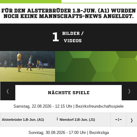
FÜR DEN ALSTERBRÜDER 1.B-JUN. (A1) WURDEN
NOCH KEINE MANNSCHAFTS-NEWS ANGELEGT.
1
BILDER /
VIDEOS
ANZEIGE
NÄCHSTE SPIELE
Samstag, 22.08.2026 - 12:15 Uhr | Bezirksfreundschaftsspiele
:

:

Alsterbrüder 1.B-Jun. (A1)
Niendorf 2.B-Jun. (J1)
Sonntag, 30.08.2026 - 17:00 Uhr | Bezirksliga