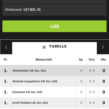
Wettbewerb:
U17-BZL 01
LOS
TABELLE
Pl.
Mannschaft
Sp.
Torv.
Pkt.
1.
0
Alsterbrüder 1.B-Jun. (A1)
0
0 : 0
1.
0
Alstertal-Langenhorn 2.B-Jun. (A2)
0
0 : 0
1.
0
Germania 1.B-Jun. (A1)
0
0 : 0
1.
0
Groß Flottbek 1.B-Jun. (A1)
0
0 : 0