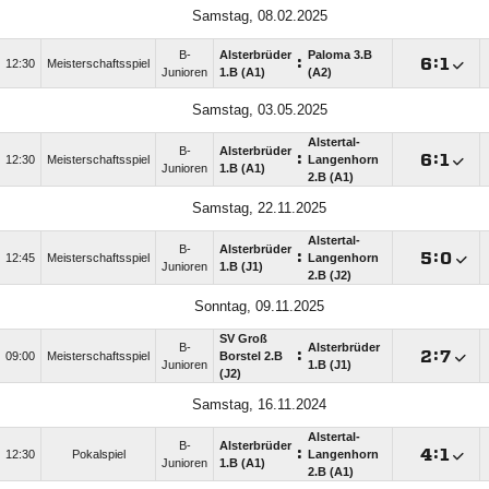
Samstag, 08.02.2025
B-
Alsterbrüder
Paloma 3.B
:

:

12:30
Meisterschaftsspiel
Junioren
1.B (A1)
(A2)
Samstag, 03.05.2025
Alstertal-
B-
Alsterbrüder
:

:

12:30
Meisterschaftsspiel
Langenhorn
Junioren
1.B (A1)
2.B (A1)
Samstag, 22.11.2025
Alstertal-
B-
Alsterbrüder
:

:

12:45
Meisterschaftsspiel
Langenhorn
Junioren
1.B (J1)
2.B (J2)
Sonntag, 09.11.2025
SV Groß
B-
Alsterbrüder
:

:

09:00
Meisterschaftsspiel
Borstel 2.B
Junioren
1.B (J1)
(J2)
Samstag, 16.11.2024
Alstertal-
B-
Alsterbrüder
:

:

12:30
Pokalspiel
Langenhorn
Junioren
1.B (A1)
2.B (A1)