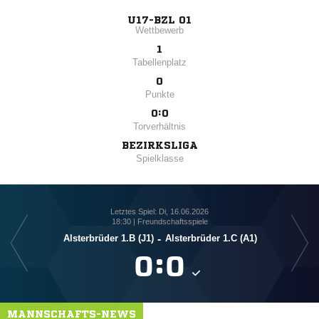
U17-BZL 01
Wettbewerb
1
Tabellenplatz
0
Punkte
0:0
Torverhältnis
BEZIRKSLIGA
Spielklasse
Letztes Spiel: Di, 16.06.2026
18:30 | Freundschaftsspiele
Alsterbrüder 1.B (J1)
-
Alsterbrüder 1.C (A1)
Al

:

MANNSCHAFTS-NEWS