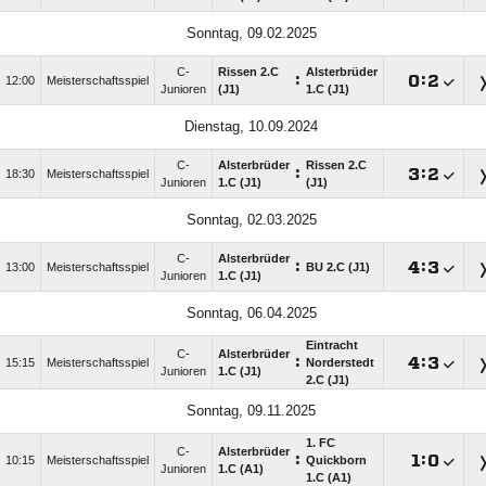
Sonntag, 09.02.2025
C-
Rissen 2.C
Alsterbrüder
:

:

12:00
Meisterschaftsspiel
Junioren
(J1)
1.C (J1)
Dienstag, 10.09.2024
C-
Alsterbrüder
Rissen 2.C
:

:

18:30
Meisterschaftsspiel
Junioren
1.C (J1)
(J1)
Sonntag, 02.03.2025
C-
Alsterbrüder
:

:

13:00
Meisterschaftsspiel
BU 2.C (J1)
Junioren
1.C (J1)
Sonntag, 06.04.2025
Eintracht
C-
Alsterbrüder
:

:

15:15
Meisterschaftsspiel
Norderstedt
Junioren
1.C (J1)
2.C (J1)
Sonntag, 09.11.2025
1. FC
C-
Alsterbrüder
:

:

10:15
Meisterschaftsspiel
Quickborn
Junioren
1.C (A1)
1.C (A1)