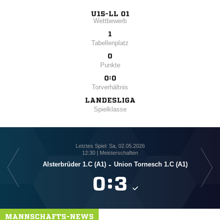
U15-LL 01
Wettbewerb
1
Tabellenplatz
0
Punkte
0:0
Torverhältnis
LANDESLIGA
Spielklasse
Letztes Spiel: Sa, 02.05.2026
12:30 | Meisterschaften
Alsterbrüder 1.C (A1)
-
Union Tornesch 1.C (A1)
Al

:

MANNSCHAFTS-NEWS