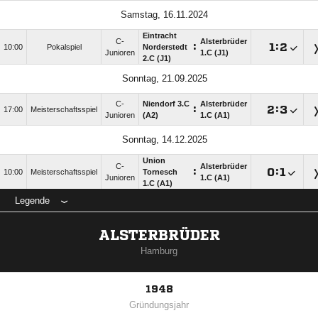
Samstag, 16.11.2024
Eintracht
C-
Alsterbrüder
:

:

10:00
Pokalspiel
Norderstedt
Junioren
1.C (J1)
2.C (J1)
Sonntag, 21.09.2025
C-
Niendorf 3.C
Alsterbrüder
:

:

17:00
Meisterschaftsspiel
Junioren
(A2)
1.C (A1)
Sonntag, 14.12.2025
Union
C-
Alsterbrüder
:

:

10:00
Meisterschaftsspiel
Tornesch
Junioren
1.C (A1)
1.C (A1)
Legende
ALSTERBRÜDER
Hamburg
1948
Gründungsjahr