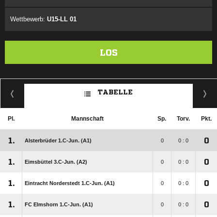
Wettbewerb:
U15-LL 01
LOS
TABELLE
Pl.
Mannschaft
Sp.
Torv.
Pkt.
1.
0
Alsterbrüder 1.C-Jun. (A1)
0
0 : 0
1.
0
Eimsbüttel 3.C-Jun. (A2)
0
0 : 0
1.
0
Eintracht Norderstedt 1.C-Jun. (A1)
0
0 : 0
1.
0
FC Elmshorn 1.C-Jun. (A1)
0
0 : 0