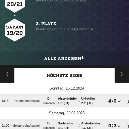
Bezirksliga / C-BZL 02 (U15) Herbst
20/21
3. PLATZ
SAISON
Bezirksliga / C-BZL 13 (U14) Herbst o. A.
19/20
ALLE ANZEIGEN
HÖCHSTE SIEGE
Sonntag, 15.12.2024
C-
Alsterbrüder
UH-Adler
:

:

13:00
Freundschaftsspiel
Junioren
1.C (J1)
2.C (J1)
Samstag, 22.02.2025
C-
Süderelbe
Alsterbrüder
:

:

11:00
Meisterschaftsspiel
W
Junioren
3.C (J1)
1.C (J1)