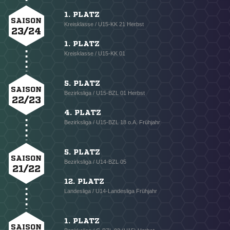
1. PLATZ
SAISON
Kreisklasse / U15-KK 21 Herbst
23/24
1. PLATZ
Kreisklasse / U15-KK 01
5. PLATZ
SAISON
Bezirksliga / U15-BZL 01 Herbst
22/23
4. PLATZ
Bezirksliga / U15-BZL 18 o.A. Frühjahr
5. PLATZ
SAISON
Bezirksliga / U14-BZL 05
21/22
12. PLATZ
Landesliga / U14-Landesliga Frühjahr
1. PLATZ
SAISON