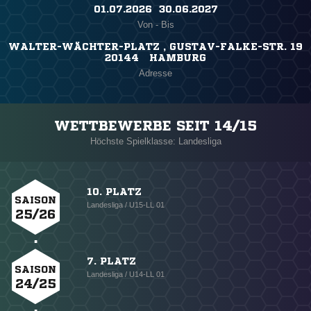
01.07.2026 ​ 30.06.2027
Von - Bis
WALTER-WÄCHTER-PLATZ , GUSTAV-FALKE-STR. 19
20144 HAMBURG
Adresse
WETTBEWERBE SEIT 14/15
Höchste Spielklasse: Landesliga
10. PLATZ
SAISON
Landesliga / U15-LL 01
25/26
7. PLATZ
SAISON
Landesliga / U14-LL 01
24/25