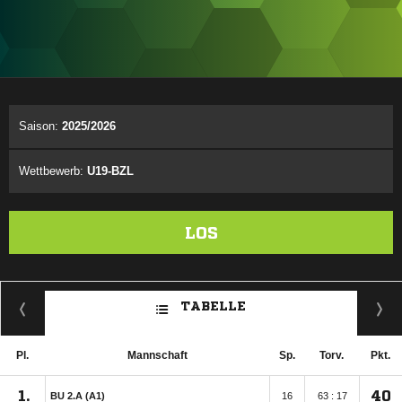
ANZEIGE
Saison:
2025/2026
Wettbewerb:
U19-BZL
LOS
TABELLE
Pl.
Mannschaft
Sp.
Torv.
Pkt.
1.
40
BU 2.A (A1)
16
63 : 17