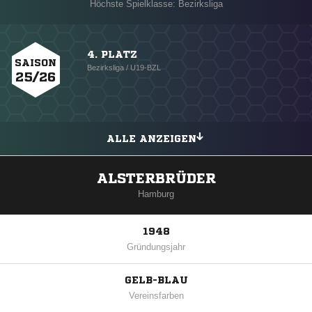
Höchste Spielklasse: Bezirksliga
4. PLATZ
SAISON
Bezirksliga / U19-BZL
25/26
ALLE ANZEIGEN
ALSTERBRÜDER
Hamburg
1948
Gründungsjahr
GELB-BLAU
Vereinsfarben