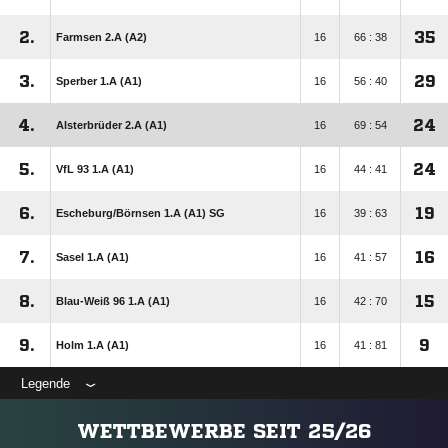
2.
35
Farmsen 2.A (A2)
16
66 : 38
3.
29
Sperber 1.A (A1)
16
56 : 40
4.
24
Alsterbrüder 2.A (A1)
16
69 : 54
5.
24
VfL 93 1.A (A1)
16
44 : 41
6.
19
Escheburg/​Börnsen 1.A (A1) SG
16
39 : 63
7.
16
Sasel 1.A (A1)
16
41 : 57
8.
15
Blau-Weiß 96 1.A (A1)
16
42 : 70
9.
9
Holm 1.A (A1)
16
41 : 81
Legende
WETTBEWERBE SEIT 25/26