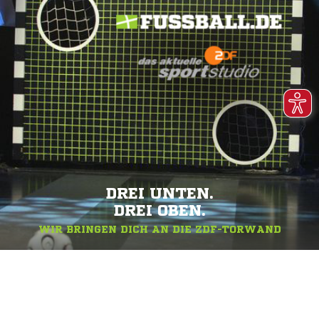
DREI UNTEN.
DREI OBEN.
WIR BRINGEN DICH AN DIE ZDF-TORWAND