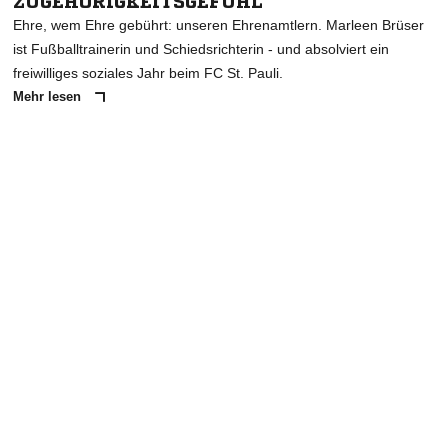
ZUGEHÖRIGKEITSGEFÜHL"
Ehre, wem Ehre gebührt: unseren Ehrenamtlern. Marleen Brüser
ist Fußballtrainerin und Schiedsrichterin - und absolviert ein
freiwilliges soziales Jahr beim FC St. Pauli.
Mehr lesen
ANZEIGE
NACHRICHT SENDEN
* Pflichtfelder