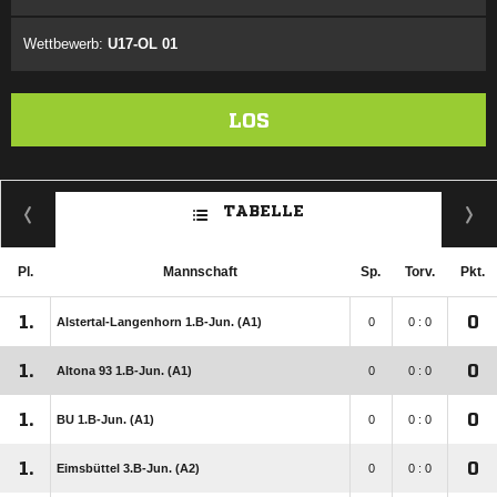
Wettbewerb:
U17-OL 01
LOS
TABELLE
Pl.
Mannschaft
Sp.
Torv.
Pkt.
1.
0
Alstertal-Langenhorn 1.B-Jun. (A1)
0
0 : 0
1.
0
Altona 93 1.B-Jun. (A1)
0
0 : 0
1.
0
BU 1.B-Jun. (A1)
0
0 : 0
1.
0
Eimsbüttel 3.B-Jun. (A2)
0
0 : 0