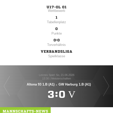
U17-OL 01
Wettbewerb
1
Tabellenplatz
0
Punkte
0:0
Torverhältnis
VERBANDSLIGA
Spielklasse
Letztes Spiel: So, 21.06.2026
13:30 | Meisterschaften
Altona 93 1.B (A1)
-
GW Harburg 1.B (A1)

:

V
MANNSCHAFTS-NEWS