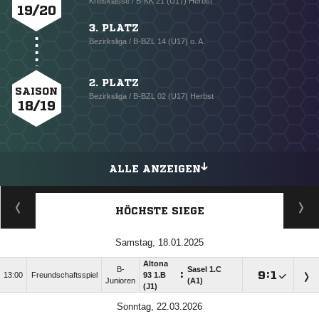
Kreisklasse / B-KK 21 (U17) Herbst
19/20
3. PLATZ
Bezirksliga / B-BZL 14 (U17) o. A.
2. PLATZ
SAISON
Bezirksliga / B-BZL 02 (U17) Herbst
18/19
ALLE ANZEIGEN
HÖCHSTE SIEGE
Samstag, 18.01.2025
Altona
B-
Sasel 1.C
:

:

13:00
Freundschaftsspiel
93 1.B
Junioren
(A1)
(J1)
Sonntag, 22.03.2026