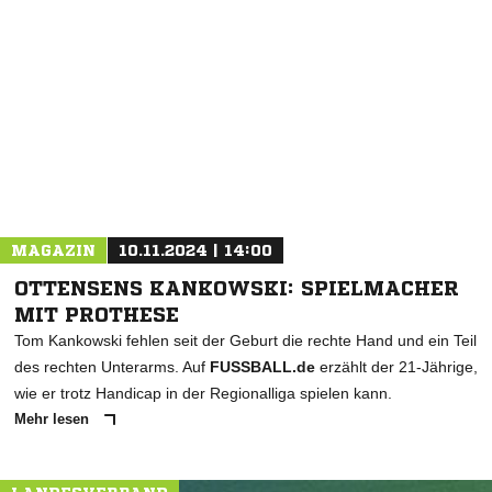
NACHRICHT SENDEN
* Pflichtfelder
MAGAZIN
10.11.2024 | 14:00
OTTENSENS KANKOWSKI: SPIELMACHER
MIT PROTHESE
Tom Kankowski fehlen seit der Geburt die rechte Hand und ein Teil
des rechten Unterarms. Auf
FUSSBALL.de
erzählt der 21-Jährige,
wie er trotz Handicap in der Regionalliga spielen kann.
Mehr lesen