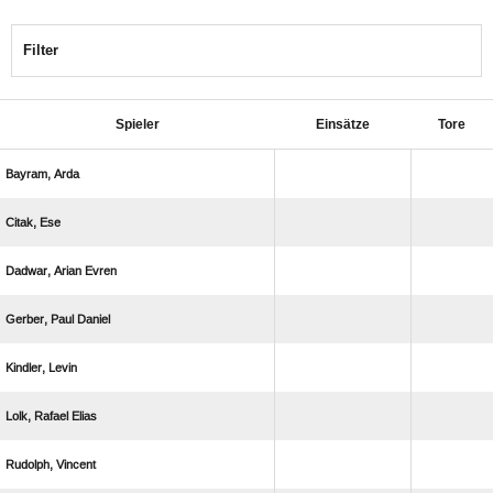
Filter
Spieler
Einsätze
Tore
 
 
  
  
 
  
 