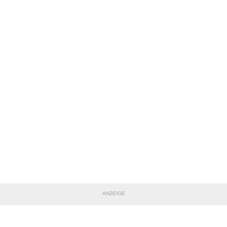
ANZEIGE