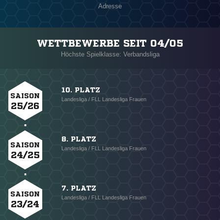
Adresse
WETTBEWERBE SEIT 04/05
Höchste Spielklasse: Verbandsliga
10. PLATZ
SAISON
Landesliga / FLL Landesliga Frauen
25/26
8. PLATZ
SAISON
Landesliga / FLL Landesliga Frauen
24/25
7. PLATZ
SAISON
Landesliga / FLL Landesliga Frauen
23/24