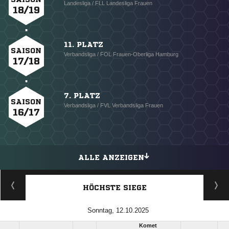
Landesliga / FLL Landesliga Frauen
18/19
11. PLATZ
SAISON
Verbandsliga / FOL Frauen-Oberliga Hamburg
17/18
7. PLATZ
SAISON
Verbandsliga / FVL Verbandsliga Frauen
16/17
ALLE ANZEIGEN
HÖCHSTE SIEGE
Sonntag, 12.10.2025
Komet