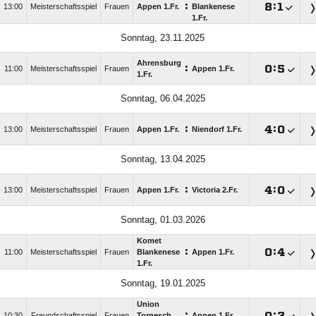
:

:

13:00
Meisterschaftsspiel
Frauen
Appen 1.Fr.
Blankenese
1.Fr.
Sonntag, 23.11.2025
Ahrensburg
:

:

11:00
Meisterschaftsspiel
Frauen
Appen 1.Fr.
1.Fr.
Sonntag, 06.04.2025
:

:

13:00
Meisterschaftsspiel
Frauen
Appen 1.Fr.
Niendorf 1.Fr.
Sonntag, 13.04.2025
:

:

13:00
Meisterschaftsspiel
Frauen
Appen 1.Fr.
Victoria 2.Fr.
Sonntag, 01.03.2026
Komet
:

:

11:00
Meisterschaftsspiel
Frauen
Blankenese
Appen 1.Fr.
1.Fr.
Sonntag, 19.01.2025
Union
:

:

10:30
Freundschaftsspiel
Frauen
Tornesch
Appen 1.Fr.