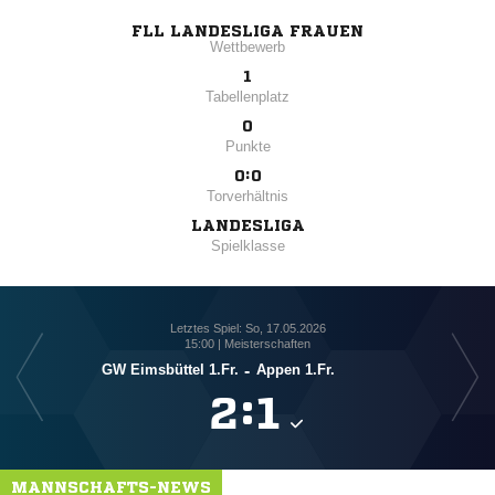
FLL LANDESLIGA FRAUEN
Wettbewerb
1
Tabellenplatz
0
Punkte
0:0
Torverhältnis
LANDESLIGA
Spielklasse
Letztes Spiel: So, 17.05.2026
15:00 | Meisterschaften
GW Eimsbüttel 1.Fr.
-
Appen 1.Fr.

:

MANNSCHAFTS-NEWS