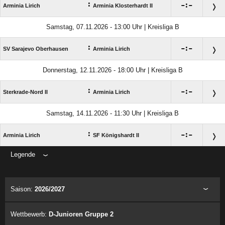
:

:

Arminia Lirich
Arminia Klosterhardt II
Samstag, 07.11.2026 - 13:00 Uhr | Kreisliga B
:

:

SV Sarajevo Oberhausen
Arminia Lirich
Donnerstag, 12.11.2026 - 18:00 Uhr | Kreisliga B
:

:

Sterkrade-Nord II
Arminia Lirich
Samstag, 14.11.2026 - 11:30 Uhr | Kreisliga B
:

:

Arminia Lirich
SF Königshardt II
Legende
ANZEIGE
Saison:
2026/2027
Wettbewerb:
D-Junioren Gruppe 2