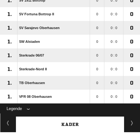
1.
0
SV 1911 Bottrop
0
0 : 0
1.
0
SV Fortuna Bottrop II
0
0 : 0
1.
0
SV Sarajevo Oberhausen
0
0 : 0
1.
0
SW Alstaden
0
0 : 0
1.
0
Sterkrade 06/​07
0
0 : 0
1.
0
Sterkrade-Nord II
0
0 : 0
1.
0
TB Oberhausen
0
0 : 0
1.
0
VFR 08 Oberhausen
0
0 : 0
Legende
KADER