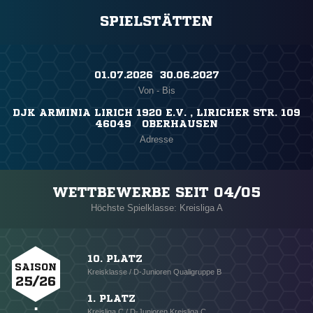
SPIELSTÄTTEN
01.07.2026 ​ 30.06.2027
Von - Bis
DJK ARMINIA LIRICH 1920 E.V. , LIRICHER STR. 109
46049 OBERHAUSEN
Adresse
WETTBEWERBE SEIT 04/05
Höchste Spielklasse: Kreisliga A
10. PLATZ
SAISON
Kreisklasse / D-Junioren Qualigruppe B
25/26
1. PLATZ
Kreisliga C / D-Junioren Kreisliga C