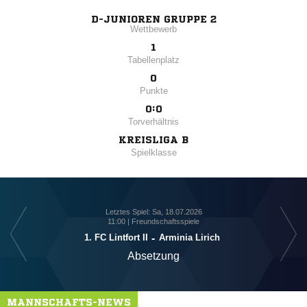
D-JUNIOREN GRUPPE 2
Wettbewerb
1
Tabellenplatz
0
Punkte
0:0
Torverhältnis
KREISLIGA B
Spielklasse
Letztes Spiel: Sa, 18.07.2026
11:00 | Freundschaftsspiele
1. FC Lintfort II
-
Arminia Lirich
Absetzung
MANNSCHAFTS-NEWS