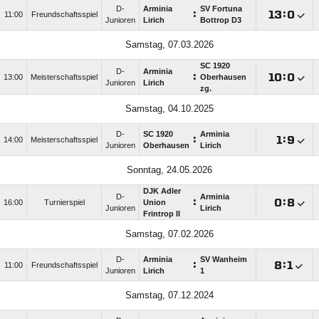
D-
Arminia
SV Fortuna
:

:

11:00
Freundschaftsspiel
Junioren
Lirich
Bottrop D3
Samstag, 07.03.2026
SC 1920
D-
Arminia
:

:

13:00
Meisterschaftsspiel
Oberhausen
Junioren
Lirich
zg.
Samstag, 04.10.2025
D-
SC 1920
Arminia
:

:

14:00
Meisterschaftsspiel
Junioren
Oberhausen
Lirich
Sonntag, 24.05.2026
DJK Adler
D-
Arminia
:

:

16:00
Turnierspiel
Union
Junioren
Lirich
Frintrop II
Samstag, 07.02.2026
D-
Arminia
SV Wanheim
:

:

11:00
Freundschaftsspiel
Junioren
Lirich
1
Samstag, 07.12.2024