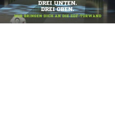
DREI UNTEN.
DREI OBEN.
WIR BRINGEN DICH AN DIE ZDF-TORWAND