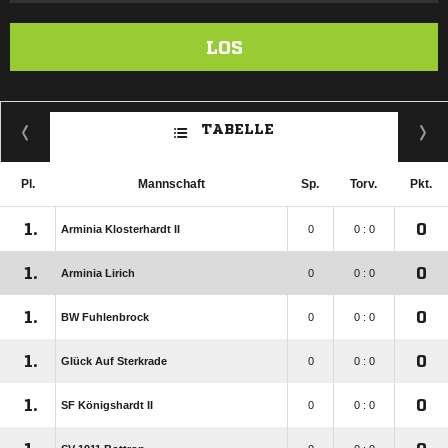
LOS
TABELLE
Pl.
Mannschaft
Sp.
Torv.
Pkt.
1.
0
Arminia Klosterhardt II
0
0 : 0
1.
0
Arminia Lirich
0
0 : 0
1.
0
BW Fuhlenbrock
0
0 : 0
1.
0
Glück Auf Sterkrade
0
0 : 0
1.
0
SF Königshardt II
0
0 : 0