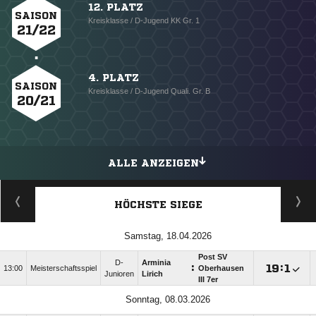
12. PLATZ
SAISON
Kreisklasse / D-Jugend KK Gr. 1
21/22
4. PLATZ
SAISON
Kreisklasse / D-Jugend Quali. Gr. B
20/21
ALLE ANZEIGEN
HÖCHSTE SIEGE
Samstag, 18.04.2026
Post SV
D-
Arminia
:

:

13:00
Meisterschaftsspiel
Oberhausen
Junioren
Lirich
III 7er
Sonntag, 08.03.2026