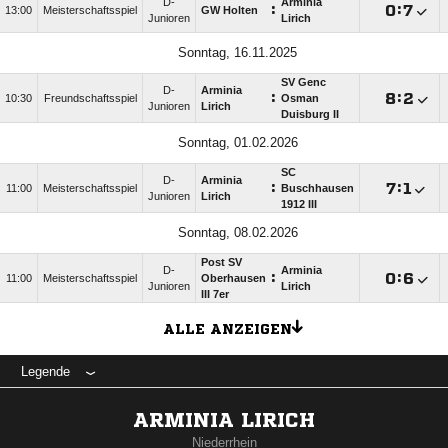
D-
Arminia
:

:

13:00
Meisterschaftsspiel
GW Holten
Junioren
Lirich
Sonntag, 16.11.2025
SV Genc
D-
Arminia
:

:

10:30
Freundschaftsspiel
Osman
Junioren
Lirich
Duisburg II
Sonntag, 01.02.2026
SC
D-
Arminia
:

:

11:00
Meisterschaftsspiel
Buschhausen
Junioren
Lirich
1912 III
Sonntag, 08.02.2026
Post SV
D-
Arminia
:

:

11:00
Meisterschaftsspiel
Oberhausen
Junioren
Lirich
III 7er
ALLE ANZEIGEN
Legende
ARMINIA LIRICH
Niederrhein