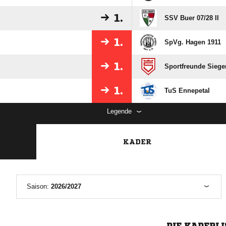
1.
SSV Buer 07/​28 II
1.
SpVg. Hagen 1911
1.
Sportfreunde Siegen
1.
TuS Ennepetal
Legende
KADER
Saison:
2026/2027