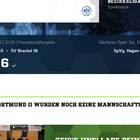
BEZIRKSLIG
Spielklasse
6
|
11:00 | Freundschaftsspiele
Nächstes Spiel: Sa, 1
-
II
SV Brackel 06
SpVg. Hagen 

DORTMUND II WURDEN NOCH KEINE MANNSCHAFT