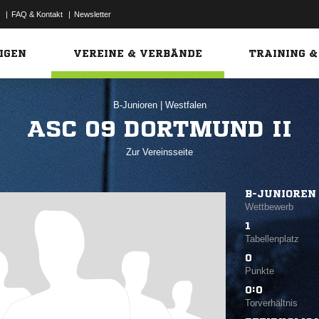
|
FAQ & Kontakt
|
Newsletter
Link
IGEN
VEREINE & VERBÄNDE
TRAINING &
B-Junioren
|
Westfalen
ASC 09 DORTMUND II
Zur Vereinsseite
B-JUNIOREN 
Wettbewerb
1
Tabellenplatz
0
Punkte
0:0
Torverhältnis