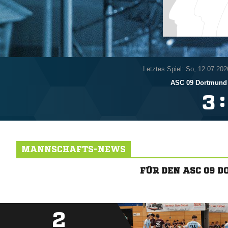
Letztes Spiel: So, 12.07.202
ASC 09 Dortmund 
:

MANNSCHAFTS-NEWS
FÜR DEN ASC 09 
2