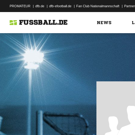
PROMATEUR
|
dfb.de
|
dfb-efootball.de
|
Fan Club Nationalmannschaft
|
Partner
FUSSBALL.DE
NEWS
L