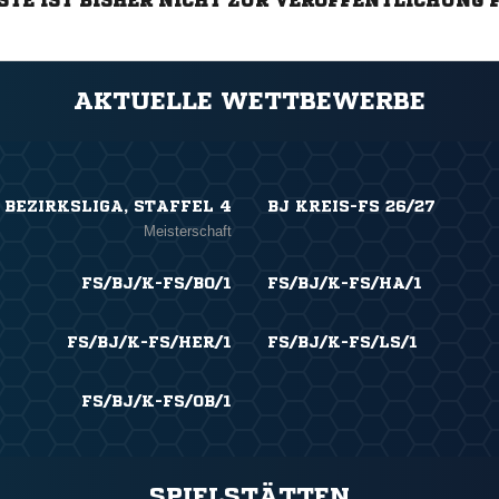
STE IST BISHER NICHT ZUR VERÖFFENTLICHUNG 
AKTUELLE WETTBEWERBE
 BEZIRKSLIGA, STAFFEL 4
BJ KREIS-FS 26/27
Meisterschaft
FS/BJ/K-FS/BO/1
FS/BJ/K-FS/HA/1
FS/BJ/K-FS/HER/1
FS/BJ/K-FS/LS/1
FS/BJ/K-FS/OB/1
SPIELSTÄTTEN