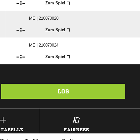

:

Zum Spiel
ME | 210070020

:

Zum Spiel
ME | 210070024

:

Zum Spiel
LOS
TABELLE
FAIRNESS