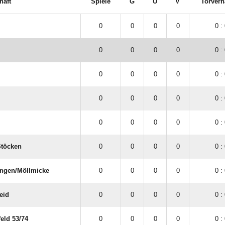
haft
Spiele
G
U
V
Torverh
0
0
0
0
0 :
I
0
0
0
0
0 :
0
0
0
0
0 :
0
0
0
0
0 :
0
0
0
0
0 :
töcken
0
0
0
0
0 :
ingen/​Möllmicke
0
0
0
0
0 :
eid
0
0
0
0
0 :
ld 53/​74
0
0
0
0
0 :