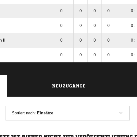
0
0
0
0
0 :
0
0
0
0
0 :
 II
0
0
0
0
0 :
0
0
0
0
0 :
NEUZUGÄNGE
Sortiert nach:
Einsätze