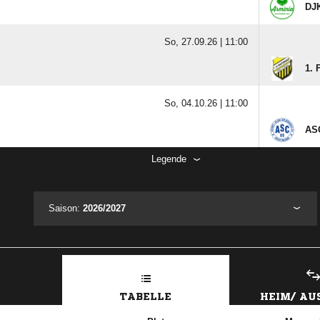
DJK
So, 27.09.26 |
11:00
1. 
So, 04.10.26 |
11:00
ASC
Legende
Saison:
2026/2027
TABELLE
HEIM/ A