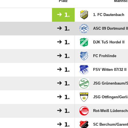
Platz
Mannsc
1.
1. FC Dautenbach
1.
ASC 09 Dortmund I
1.
DJK TuS Hordel II
1.
FC Frohlinde
1.
FSV Witten 07/​32 II
1.
JSG Grünenbaum/​S
1.
JSG Ottfingen/​Gerl
1.
Rot-Weiß Lüdensch
1.
SC Berchum/​Garenfe