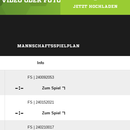
N VIDEO ODER FOTO HOCH!
JETZT HOCHLADEN
MANNSCHAFTSSPIELPLAN
Info
FS | 240092053

:

Zum Spiel
FS | 240152021

:

Zum Spiel
FS | 240210017