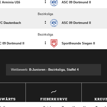
:
 Arminia U16
ASC 09 Dortmund II
Bezirksliga
:
FC Dautenbach
ASC 09 Dortmund II
Bezirksliga
:
 09 Dortmund II
Sportfreunde Siegen II
ANZEIGE
Wettbewerb:
B-Junioren - Bezirksliga, Staffel 4
USWÄRTS
FIEBERKURVE
KREUZ