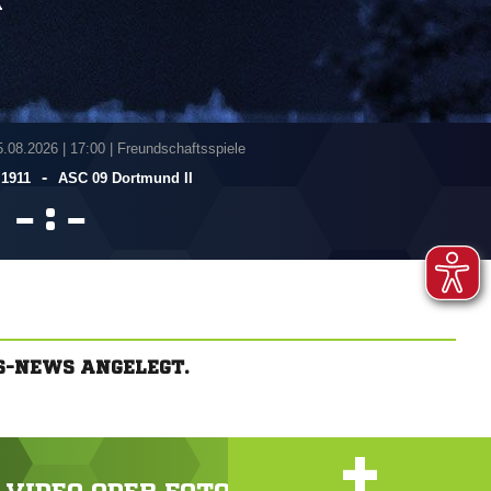
A
5.08.2026
|
17:00 | Freundschaftsspiele
-
1911
ASC 09 Dortmund II
:


S-NEWS ANGELEGT.
+