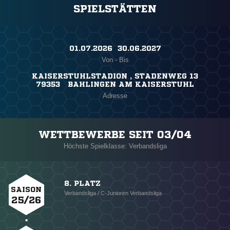
SPIELSTÄTTEN
01.07.2026 ​ 30.06.2027
Von - Bis
KAISERSTUHLSTADION , STADENWEG 13
79353 BAHLINGEN AM KAISERSTUHL
Adresse
WETTBEWERBE SEIT 03/04
Höchste Spielklasse: Verbandsliga
8. PLATZ
SAISON
Verbandsliga / C-Junioren Verbandsliga
25/26