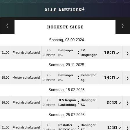
ALLE ANZEIGEN
HÖCHSTE SIEGE
Sonntag, 08.09.2024
C-
Bahlinger
FV
:

:

11:00
Freundschaftsspiel
Junioren
SC
Dinglingen
Samstag, 29.11.2025
C-
Bahlinger
Kehler FV
:

:

18:00
Meisterschaftsspiel
Junioren
SC
zg.
Samstag, 15.02.2025
C-
JFV Region
Bahlinger
:

:

16:00
Freundschaftsspiel
Junioren
Laufenburg
SC
Samstag, 25.07.2026
C-
Rastatter
Bahlinger
:

:

11:00
Freundschaftsspiel
Junioren
SC/​DJK e.V.
SC