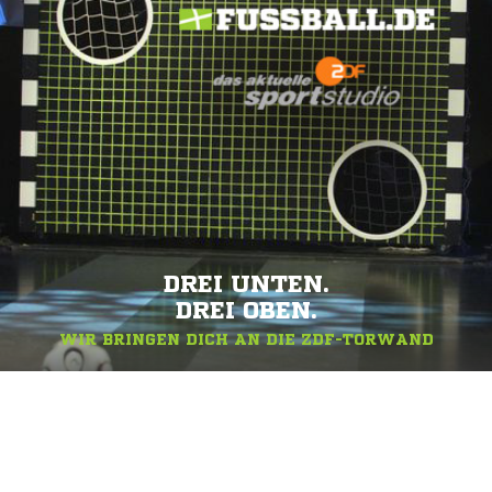
DREI UNTEN.
DREI OBEN.
WIR BRINGEN DICH AN DIE ZDF-TORWAND