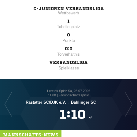
C-JUNIOREN VERBANDSLIGA
Wettbewerb
1
Tabellenplatz
0
Punkte
0:0
Torverhältnis
VERBANDSLIGA
Spielklasse
Letztes Spiel: Sa, 25.07.2026
11:00 | Freundschaftsspiele
Rastatter SC/​DJK e.V.
-
Bahlinger SC

:

MANNSCHAFTS-NEWS