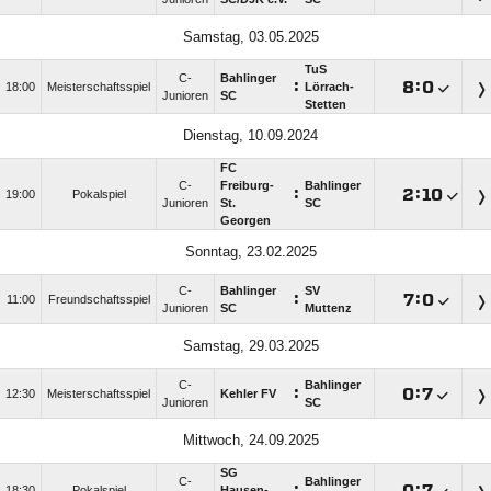
Samstag, 03.05.2025
TuS
C-
Bahlinger
:

:

18:00
Meisterschaftsspiel
Lörrach-
Junioren
SC
Stetten
Dienstag, 10.09.2024
FC
C-
Freiburg-
Bahlinger
:

:

19:00
Pokalspiel
Junioren
St.
SC
Georgen
Sonntag, 23.02.2025
C-
Bahlinger
SV
:

:

11:00
Freundschaftsspiel
Junioren
SC
Muttenz
Samstag, 29.03.2025
C-
Bahlinger
:

:

12:30
Meisterschaftsspiel
Kehler FV
Junioren
SC
Mittwoch, 24.09.2025
SG
C-
Bahlinger
:

:

18:30
Pokalspiel
Hausen-