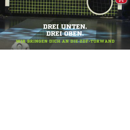
DREI UNTEN.
DREI OBEN.
WIR BRINGEN DICH AN DIE ZDF-TORWAND