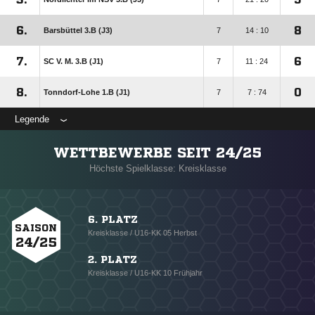
6.
8
Barsbüttel 3.B (J3)
7
14 : 10
7.
6
SC V. M. 3.B (J1)
7
11 : 24
8.
0
Tonndorf-Lohe 1.B (J1)
7
7 : 74
Legende
WETTBEWERBE SEIT 24/25
Höchste Spielklasse: Kreisklasse
6. PLATZ
SAISON
Kreisklasse / U16-KK 05 Herbst
24/25
2. PLATZ
Kreisklasse / U16-KK 10 Frühjahr