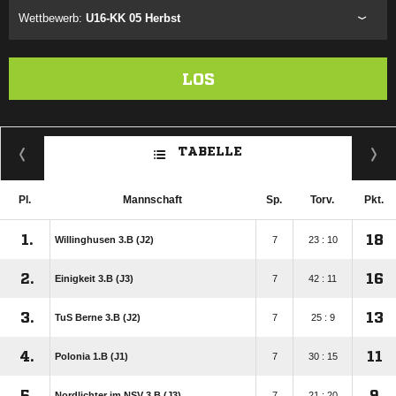
Wettbewerb:
U16-KK 05 Herbst
LOS
TABELLE
Pl.
Mannschaft
Sp.
Torv.
Pkt.
1.
18
Willinghusen 3.B (J2)
7
23 : 10
2.
16
Einigkeit 3.B (J3)
7
42 : 11
3.
13
TuS Berne 3.B (J2)
7
25 : 9
4.
11
Polonia 1.B (J1)
7
30 : 15
5.
9
Nordlichter im NSV 3.B (J3)
7
21 : 20